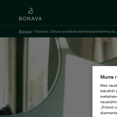
Bonava
/
Bonava Lietuva pradeda bendradarbiavimą su ,
Mums r
Mes naudo
tobulinti
svetainės
naudojimą
„Priimti 
duomenis.