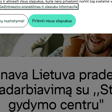
s ir atmesti visus slapukus, kurie nėra privalomi norint jog svetainė 
Sąžiningumo pranešimas ir slapukų informacija
kų nustatymai
Priimti visus slapukus
nava Lietuva prad
adarbiavimą su ,,S
gydymo centru''