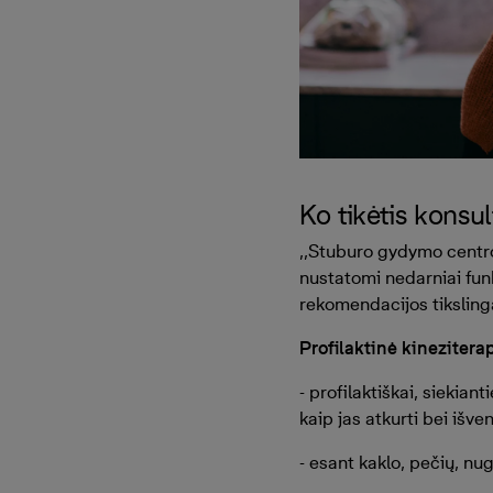
Ko tikėtis konsult
,,Stuburo gydymo centro
nustatomi nedarniai fu
rekomendacijos tikslinga
Profilaktinė kineziter
- profilaktiškai, siekia
kaip jas atkurti bei išve
- esant kaklo, pečių, n