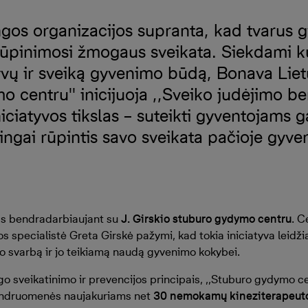
ingos organizacijos supranta, kad tvarus
ūpinimosi žmogaus sveikata. Siekdami ku
yvų ir sveiką gyvenimo būdą, Bonava Liet
o centru'' inicijuoja ,,Sveiko judėjimo 
niciatyvos tikslas – suteikti gyventojams 
ptingai rūpintis savo sveikata pačioje gy
s bendradarbiaujant su
J. Girskio stuburo gydymo centru
. C
s specialistė Greta Girskė pažymi, kad tokia iniciatyva leidžia
 svarbą ir jo teikiamą naudą gyvenimo kokybei.
o sveikatinimo ir prevencijos principais, ,,Stuburo gydymo ce
bendruomenės naujakuriams net
30 nemokamų kineziterapeuto