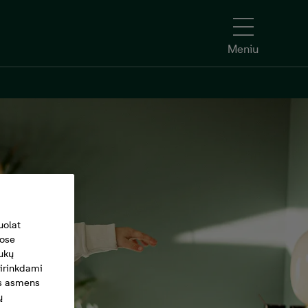
Meniu
uolat
tose
ukų
irinkdami
ius asmens
ų