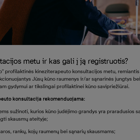
acijos metu ir kas gali į ją registruotis?
'' profilaktinės kineziterapeuto konsultacijos metu, remianti
nkcionuojantys Jūsų kūno raumenys ir/ar sąnarinės jungtys b
m gydymui ar tikslingai profilaktinei kūno savipriežiūrai.
apeuto konsultacija rekomenduojama:
ntiems sužinoti, kurios kūno judėjimo grandys yra praradusios s
ngti skausmų ateityje;
ugaros, rankų, kojų raumenų bei sąnarių skausmams;