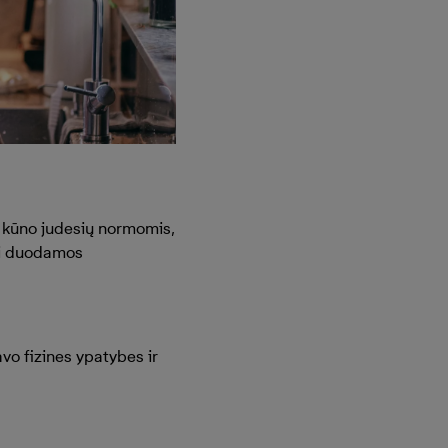
s kūno judesių normomis,
ei duodamos
avo fizines ypatybes ir