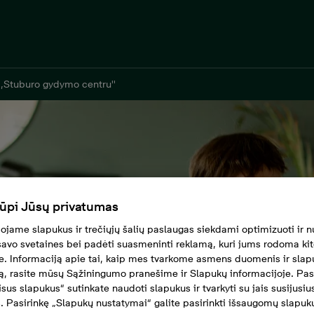
,Stuburo gydymo centru''
ūpi Jūsų privatumas
jame slapukus ir trečiųjų šalių paslaugas siekdami optimizuoti ir n
 savo svetaines bei padėti suasmeninti reklamą, kuri jums rodoma ki
e. Informaciją apie tai, kaip mes tvarkome asmens duomenis ir slap
, rasite mūsų Sąžiningumo pranešime ir Slapukų informacijoje. Pas
visus slapukus“ sutinkate naudoti slapukus ir tvarkyti su jais susijus
 Pasirinkę „Slapukų nustatymai“ galite pasirinkti išsaugomų slapuk