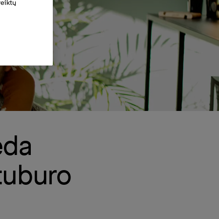
veiktų
eda
tuburo