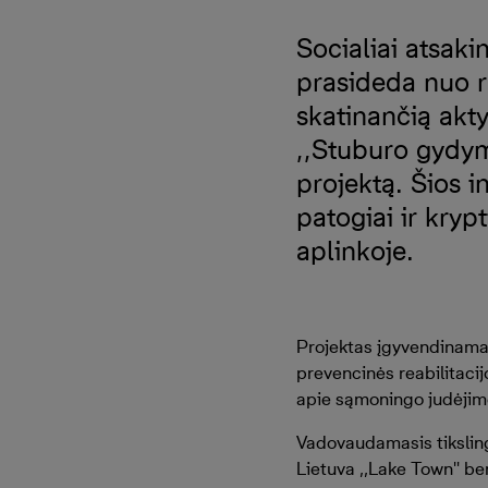
Socialiai atsak
prasideda nuo r
skatinančią akt
,,Stuburo gydym
projektą. Šios i
patogiai ir kry
aplinkoje.
Projektas įgyvendinama
prevencinės reabilitacijo
apie sąmoningo judėjimo
Vadovaudamasis tiksling
Lietuva ,,Lake Town'' 