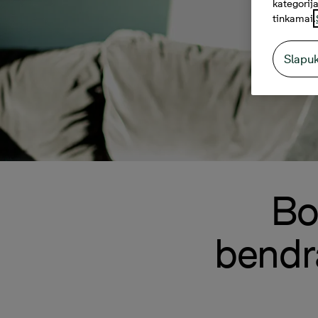
kategorija
tinkamai.
Slapu
Bo
bendr