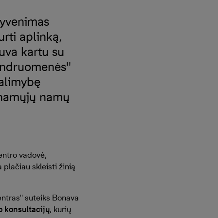
 gyvenimas
rti aplinką,
uva kartu su
bendruomenės''
galimybę
venamųjų namų
entro vadovė,
 plačiau skleisti žinią
ntras'' suteiks Bonava
 konsultacijų
, kurių