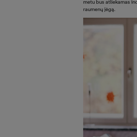
metu bus atliekamas ind
raumenų jėgą.