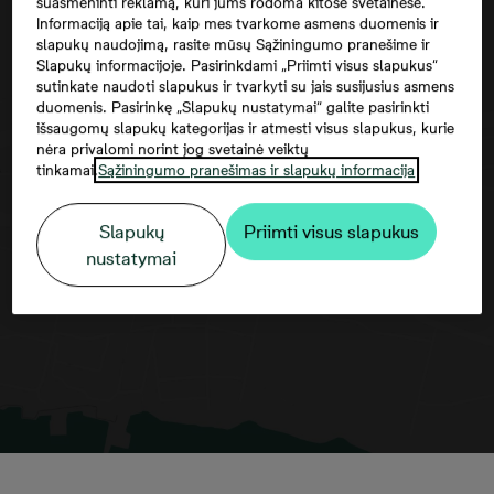
suasmeninti reklamą, kuri jums rodoma kitose svetainėse.
Informaciją apie tai, kaip mes tvarkome asmens duomenis ir
slapukų naudojimą, rasite mūsų Sąžiningumo pranešime ir
Slapukų informacijoje. Pasirinkdami „Priimti visus slapukus“
sutinkate naudoti slapukus ir tvarkyti su jais susijusius asmens
duomenis. Pasirinkę „Slapukų nustatymai“ galite pasirinkti
išsaugomų slapukų kategorijas ir atmesti visus slapukus, kurie
nėra privalomi norint jog svetainė veiktų
tinkamai.
Sąžiningumo pranešimas ir slapukų informacija
Norėdami matyti šį žemėlapį, jūs turite
sutikti su trečiųjų šalių paslaugomis
Slapukų
Priimti visus slapukus
nustatymai