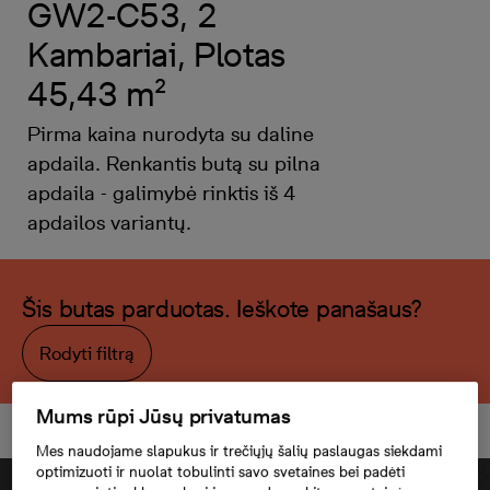
GW2-C53, 2
Kambariai, Plotas
45,43 m²
Pirma kaina nurodyta su daline
apdaila. Renkantis butą su pilna
apdaila - galimybė rinktis iš 4
apdailos variantų.
Šis butas parduotas. Ieškote panašaus?
Rodyti filtrą
Mums rūpi Jūsų privatumas
Mes naudojame slapukus ir trečiųjų šalių paslaugas siekdami
optimizuoti ir nuolat tobulinti savo svetaines bei padėti