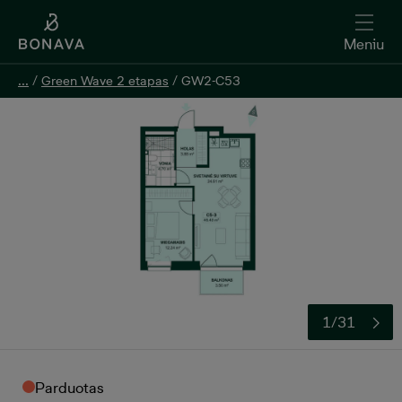
Meniu
...
...
/
/
Green Wave 2 etapas
Green Wave 2 etapas
/
/
GW2-C53
GW2-C53
1/31
Parduotas