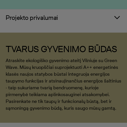
Projekto privalumai
TVARUS GYVENIMO BŪDAS
Atraskite ekologiško gyvenimo ateitį Vilniuje su Green
Wave. Mūsų kruopščiai suprojektuoti A++ energetinės
klasės naujos statybos būstai integruoja energijos
taupymo funkcijas ir atsinaujinančius energijos šaltinius
- taip sukuriame tvarią bendruomenę, kurioje
pirmenybė teikiama aplinkosauginei atsakomybei.
Pasirenkate ne tik taupų ir funkcionalų būstą, bet ir
sąmoningą gyvenimo būdą, kuris saugo mūsų gamtą.