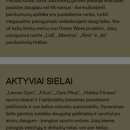
Pašilaičiuose, šalia Justiniškių gatvės įsikūręs kvartalas
pasiūlys daugiau nei tik namus - šurmuliuojanti
parduotuvių aplinka yra pasiekiama ranka, todėl
mėgausitės patogumais neišeikvojant daug laiko. Vos
už kelių šimtų metrų nuo Green Wave projekto, Jūsų
patogumui rasite ,,Lidl', ,,Maxima'', ,,Rimi'' ir ,,Iki''
parduotuvių tinklus.
AKTYVIAI SIELAI
,,Lemon Gym'', ,,Fitus'', ,,Gym Plius'', ,,Hobby Fitness''
sporto klubai ir Fabijoniškių baseinas pasiekiami
pėščiomis ir vos kelios minutės automobiliu. Gyvenimas
šalia gamtos suteikia daugybę galimybių ir sportui po
atviru dangum - Įrengtos sporto erdvės Jūsų kieme,
patogūs pėsčiųjų ir dviračių takai, vos per kelias