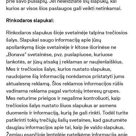
prie savo puslapių. Jei neleidžiate šių slapukų, kai
kurios ar visos šios paslaugos gali veikti netinkamai.
Rinkodaros slapukai:
Rinkodaros slapukus šioje svetainėje talpina trečiosios
šalys. Slapukai saugo informaciją apie jūsų
apsilankymą šioje svetainėje ir kitose išorinėse ne
„Bonava“ svetainėse, pvz. puslapiuose, kuriuose
lankotės, ar jūsų atsaką į reklamas ar naujienlaiškius.
Mes ir trečiosios šalys, kurios nustato slapukus,
naudojame šią informaciją norėdamos pristatyti jums
aktualesnę reklamą. Šios reklamos informacijos rūšis
vadinama reklama pagal vartotojų interesų grupes.
Mes neturime prieigos ir negalime kontroliuoti, kaip
trečiosios šalys nustato šiuos slapukus ar asmens
duomenis ir informaciją, kurią jie gali rinkti. Todėl turite
patikrinti tokių trečiųjų šalių svetaines, kad gautumėte
daugiau informacijos apie tai, kaip jie valdo slapukus.
Žemiau esančioje lentelėje pateikėme informaciją apie