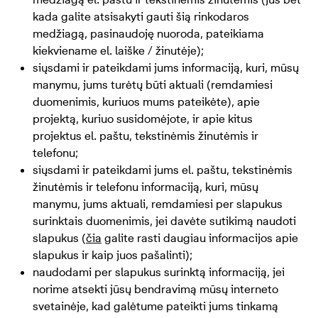
kada galite atsisakyti gauti šią rinkodaros
medžiagą, pasinaudoję nuoroda, pateikiama
kiekviename el. laiške / žinutėje);
siųsdami ir pateikdami jums informaciją, kuri, mūsų
manymu, jums turėtų būti aktuali (remdamiesi
duomenimis, kuriuos mums pateikėte), apie
projektą, kuriuo susidomėjote, ir apie kitus
projektus el. paštu, tekstinėmis žinutėmis ir
telefonu;
siųsdami ir pateikdami jums el. paštu, tekstinėmis
žinutėmis ir telefonu informaciją, kuri, mūsų
manymu, jums aktuali, remdamiesi per slapukus
surinktais duomenimis, jei davėte sutikimą naudoti
slapukus (
či
a
galite rasti daugiau informacijos apie
slapukus ir kaip juos pašalinti);
naudodami per slapukus surinktą informaciją, jei
norime atsekti jūsų bendravimą mūsų interneto
svetainėje, kad galėtume pateikti jums tinkamą