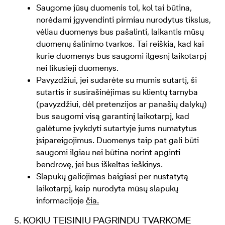
Saugome jūsų duomenis tol, kol tai būtina,
norėdami įgyvendinti pirmiau nurodytus tikslus,
vėliau duomenys bus pašalinti, laikantis mūsų
duomenų šalinimo tvarkos. Tai reiškia, kad kai
kurie duomenys bus saugomi ilgesnį laikotarpį
nei likusieji duomenys.
Pavyzdžiui, jei sudarėte su mumis sutartį, ši
sutartis ir susirašinėjimas su klientų tarnyba
(pavyzdžiui, dėl pretenzijos ar panašių dalykų)
bus saugomi visą garantinį laikotarpį, kad
galėtume įvykdyti sutartyje jums numatytus
įsipareigojimus. Duomenys taip pat gali būti
saugomi ilgiau nei būtina norint apginti
bendrovę, jei bus iškeltas ieškinys.
Slapukų galiojimas baigiasi per nustatytą
laikotarpį, kaip nurodyta mūsų slapukų
informacijoje
čia
.
KOKIU TEISINIU PAGRINDU TVARKOME