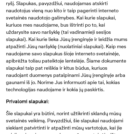
ryšį. Slapukas, pavyzdžiui, naudojamas atskirti
naudotojus vieną nuo kito ir taip pagerinti interneto
svetainės naudotojo galimybes. Kai kurie slapukai,
kuriuos mes naudojame, bus ištrinti po to, kai
uždarysite savo naršyklę (tai vadinamieji sesijos
slapukai). Kai kurie lieka Jūsų įrenginyje ir leidžia mums
atpažinti Jūsų naršyklę (nuolatiniai slapukai). Kaip mes
naudojame savo slapukus šioje interneto svetainėje,
apibrėžta toliau pateiktoje lentelėje. Šiame dokumente
slapukai taip pat reiškia ir kitus būdus, kuriuos
naudojant duomenys patalpinami Jūsų įrenginyje arba
gaunami iš jo. Norime Jus informuoti apie tai, kokias
technologijas naudojame ir kokia jų paskirtis.
Privalomi slapukai:
Šie slapukai yra būtini, norint užtikrinti sklandų mūsų
svetainės veikimą. Pavyzdžiui, šie slapukai naudojami
siekiant patvirtinti ir atpažinti mūsų vartotojus, kai jie