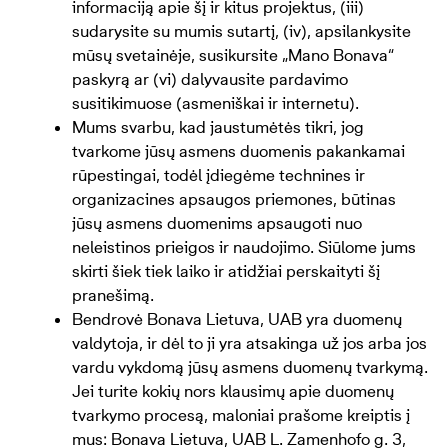
informaciją apie šį ir kitus projektus, (iii)
sudarysite su mumis sutartį, (iv), apsilankysite
mūsų svetainėje, susikursite „Mano Bonava“
paskyrą ar (vi) dalyvausite pardavimo
susitikimuose (asmeniškai ir internetu).
Mums svarbu, kad jaustumėtės tikri, jog
tvarkome jūsų asmens duomenis pakankamai
rūpestingai, todėl įdiegėme technines ir
organizacines apsaugos priemones, būtinas
jūsų asmens duomenims apsaugoti nuo
neleistinos prieigos ir naudojimo. Siūlome jums
skirti šiek tiek laiko ir atidžiai perskaityti šį
pranešimą.
Bendrovė Bonava Lietuva, UAB yra duomenų
valdytoja, ir dėl to ji yra atsakinga už jos arba jos
vardu vykdomą jūsų asmens duomenų tvarkymą.
Jei turite kokių nors klausimų apie duomenų
tvarkymo procesą, maloniai prašome kreiptis į
mus: Bonava Lietuva, UAB L. Zamenhofo g. 3,