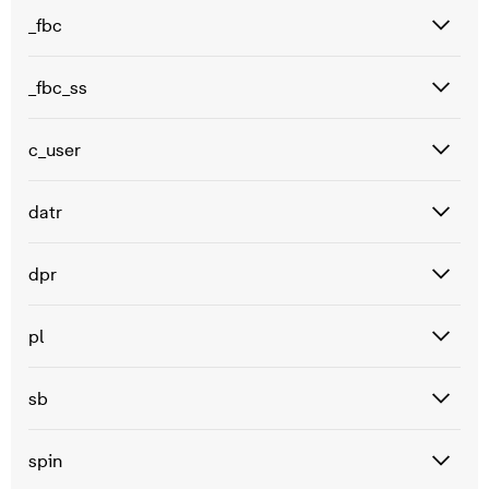
_fbc
_fbc_ss
c_user
datr
dpr
pl
sb
spin