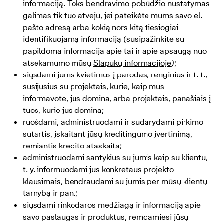
informaciją. Toks bendravimo pobūdžio nustatymas
galimas tik tuo atveju, jei pateikėte mums savo el.
pašto adresą arba kokią nors kitą tiesiogiai
identifikuojamą informaciją (susipažinkite su
papildoma informacija apie tai ir apie apsaugą nuo
atsekamumo mūsų
Slapukų informacijoje
)
;
siųsdami jums kvietimus į parodas, renginius ir t. t.,
susijusius su projektais, kurie, kaip mus
informavote, jus domina, arba projektais, panašiais į
tuos, kurie jus domina;
ruošdami, administruodami ir sudarydami pirkimo
sutartis, įskaitant jūsų kreditingumo įvertinimą,
remiantis kredito ataskaita;
administruodami santykius su jumis kaip su klientu,
t. y. informuodami jus konkretaus projekto
klausimais, bendraudami su jumis per mūsų klientų
tarnybą ir pan.;
siųsdami rinkodaros medžiagą ir informaciją apie
savo paslaugas ir produktus, remdamiesi jūsų