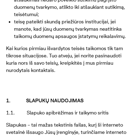
duomenų tvarkymo, atlikto iki atšaukiant sutikimą,
teisėtumui;
teisę pateikti skundą priežiūros institucijai, jei
manote, kad jūsų duomenų tvarkymas neatitinka
taikomų duomenų apsaugos įstatymų reikalavimų.
Kai kurios pirmiau išvardytos teisės taikomos tik tam
tikrose situacijose. Tuo atveju, jei norite pasinaudoti
kuria nors iš savo teisių, kreipkitės į mus pirmiau
nurodytais kontaktais.
1. SLAPUKŲ NAUDOJIMAS
1.1. Slapuko apibrėžimas ir taikymo sritis
Slapukas – tai mažas tekstinis failas, kurį ši interneto
svetainė išsaugo Jūsų įrenginyje, turinčiame interneto