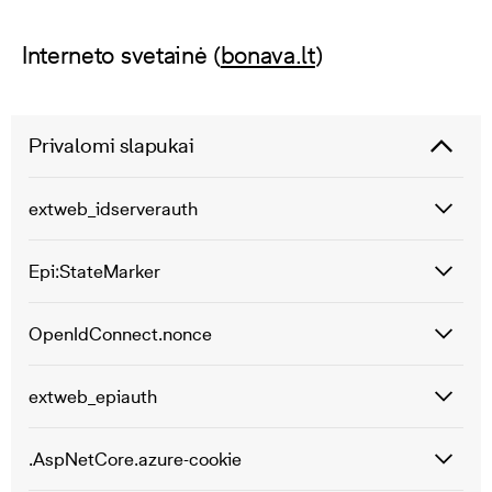
Interneto svetainė (
bonava.lt
)
Privalomi slapukai
extweb_idserverauth
Epi:StateMarker
OpenIdConnect.nonce
extweb_epiauth
.AspNetCore.azure-cookie