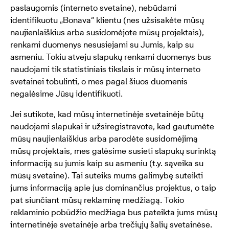
paslaugomis (interneto svetaine), nebūdami
identifikuotu „Bonava“ klientu (nes užsisakėte mūsų
naujienlaiškius arba susidomėjote mūsų projektais),
renkami duomenys nesusiejami su Jumis, kaip su
asmeniu. Tokiu atveju slapukų renkami duomenys bus
naudojami tik statistiniais tikslais ir mūsų interneto
svetainei tobulinti, o mes pagal šiuos duomenis
negalėsime Jūsų identifikuoti.
Jei sutikote, kad mūsų internetinėje svetainėje būtų
naudojami slapukai ir užsiregistravote, kad gautumėte
mūsų naujienlaiškius arba parodėte susidomėjimą
mūsų projektais, mes galėsime susieti slapukų surinktą
informaciją su jumis kaip su asmeniu (t.y. sąveika su
mūsų svetaine). Tai suteiks mums galimybę suteikti
jums informaciją apie jus dominančius projektus, o taip
pat siunčiant mūsų reklaminę medžiagą. Tokio
reklaminio pobūdžio medžiaga bus pateikta jums mūsų
internetinėje svetainėje arba trečiųjų šalių svetainėse.