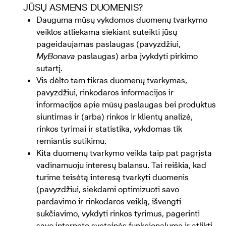
JŪSŲ ASMENS DUOMENIS?
Dauguma mūsų vykdomos duomenų tvarkymo
veiklos atliekama siekiant suteikti jūsų
pageidaujamas paslaugas (pavyzdžiui,
MyBonava
paslaugas) arba įvykdyti pirkimo
sutartį.
Vis dėlto tam tikras duomenų tvarkymas,
pavyzdžiui, rinkodaros informacijos ir
informacijos apie mūsų paslaugas bei produktus
siuntimas ir (arba) rinkos ir klientų analizė,
rinkos tyrimai ir statistika, vykdomas tik
remiantis sutikimu.
Kita duomenų tvarkymo veikla taip pat pagrįsta
vadinamuoju interesų balansu. Tai reiškia, kad
turime teisėtą interesą tvarkyti duomenis
(pavyzdžiui, siekdami optimizuoti savo
pardavimo ir rinkodaros veiklą, išvengti
sukčiavimo, vykdyti rinkos tyrimus, pagerinti
savo interneto svetainės funkcionalumą ir atlikti