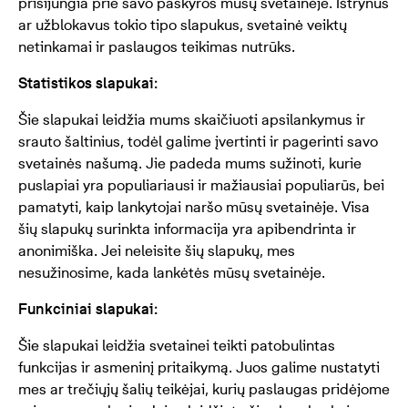
prisijungia prie savo paskyros mūsų svetainėje. Ištrynus
ar užblokavus tokio tipo slapukus, svetainė veiktų
netinkamai ir paslaugos teikimas nutrūks.
Statistikos slapukai:
Šie slapukai leidžia mums skaičiuoti apsilankymus ir
srauto šaltinius, todėl galime įvertinti ir pagerinti savo
svetainės našumą. Jie padeda mums sužinoti, kurie
puslapiai yra populiariausi ir mažiausiai populiarūs, bei
pamatyti, kaip lankytojai naršo mūsų svetainėje. Visa
šių slapukų surinkta informacija yra apibendrinta ir
anonimiška. Jei neleisite šių slapukų, mes
nesužinosime, kada lankėtės mūsų svetainėje.
Funkciniai slapukai:
Šie slapukai leidžia svetainei teikti patobulintas
funkcijas ir asmeninį pritaikymą. Juos galime nustatyti
mes ar trečiųjų šalių teikėjai, kurių paslaugas pridėjome