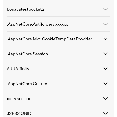
bonavatestbucket2
.AspNetCore.Antiforgery.xxxxxx
.AspNetCore.Mvc.CookieTempDataProvider
.AspNetCore.Session
ARRAffinity
.AspNetCore.Culture
idsrv.session
JSESSIONID