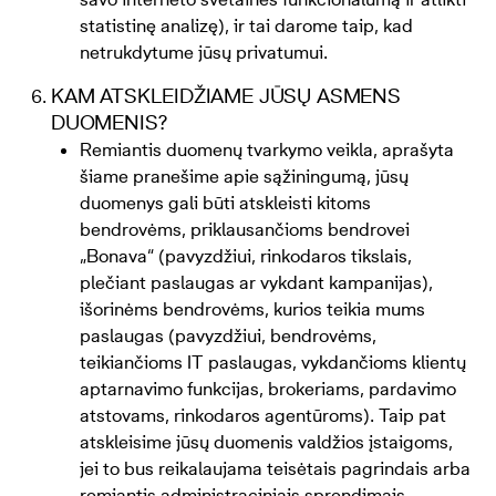
statistinę analizę), ir tai darome taip, kad
netrukdytume jūsų privatumui.
KAM ATSKLEIDŽIAME JŪSŲ ASMENS
DUOMENIS?
Remiantis duomenų tvarkymo veikla, aprašyta
šiame pranešime apie sąžiningumą, jūsų
duomenys gali būti atskleisti kitoms
bendrovėms, priklausančioms bendrovei
„Bonava“ (pavyzdžiui, rinkodaros tikslais,
plečiant paslaugas ar vykdant kampanijas),
išorinėms bendrovėms, kurios teikia mums
paslaugas (pavyzdžiui, bendrovėms,
teikiančioms IT paslaugas, vykdančioms klientų
aptarnavimo funkcijas, brokeriams, pardavimo
atstovams, rinkodaros agentūroms). Taip pat
atskleisime jūsų duomenis valdžios įstaigoms,
jei to bus reikalaujama teisėtais pagrindais arba
remiantis administraciniais sprendimais.