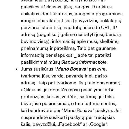
paieškos užklausas, jūsų įrangos ID ar kitus
unikalius identifikatorius, įrangos ir programinės
įrangos charakteristikas (pavyzdžiui, tinklalapių
peržiūros statistiką, naudotų nuorodų URL, IP
adresą (pagal kurį galime nustatyti jūsų bendrą
buvimo vietą), informaciją apie mūsų skelbimų
prieinamumą ir pateikimą. Taip pat gauname
informaciją per slapukus ⎯ apie tai pateikti
paaiškinimai mūsų
Slapukų informacijoje
.
Jums susikūrus
"
Mano Bonava"
paskyrą,
tvarkome jūsų vardą, pavardę ir el. pašto
adresą. Taip pat tvarkome jūsų telefono numerį,
užklausas, jei domitės mūsų pasiūlymu, arba
pretenzijas, kurias įvedėte į sistemą, jei toks
buvo jūsų pasirinkimas, o taip pat momentus,
kai bendravote per "Mano Bonava" paskyrą. Jei
nusprendėte susikurti paskyrą per trečiąsias
šalis, pavyzdžiui, „Facebook“ ar „Google“,