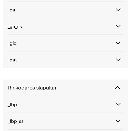
_ga
_ga_ss
_gid
_gat
Rinkodaros slapukai
_fbp
_fbp_ss