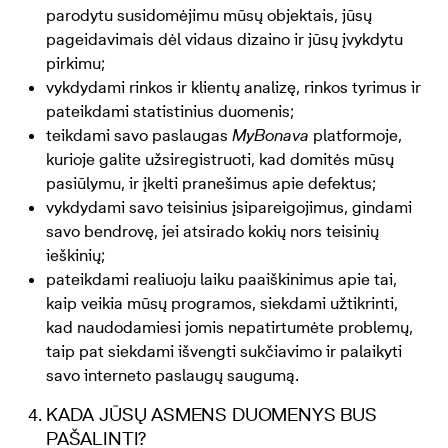
parodytu susidomėjimu mūsų objektais, jūsų
pageidavimais dėl vidaus dizaino ir jūsų įvykdytu
pirkimu;
vykdydami rinkos ir klientų analizę, rinkos tyrimus ir
pateikdami statistinius duomenis;
teikdami savo paslaugas
MyBonava
platformoje,
kurioje galite užsiregistruoti, kad domitės mūsų
pasiūlymu, ir įkelti pranešimus apie defektus;
vykdydami savo teisinius įsipareigojimus, gindami
savo bendrovę, jei atsirado kokių nors teisinių
ieškinių;
pateikdami realiuoju laiku paaiškinimus apie tai,
kaip veikia mūsų programos, siekdami užtikrinti,
kad naudodamiesi jomis nepatirtumėte problemų,
taip pat siekdami išvengti sukčiavimo ir palaikyti
savo interneto paslaugų saugumą.
KADA JŪSŲ ASMENS DUOMENYS BUS
PAŠALINTI?