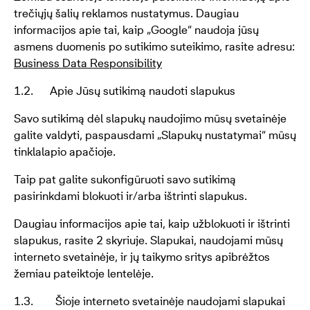
trečiųjų šalių reklamos nustatymus. Daugiau
informacijos apie tai, kaip „Google“ naudoja jūsų
asmens duomenis po sutikimo suteikimo, rasite adresu:
Business Data Responsibility
1.2. Apie Jūsų sutikimą naudoti slapukus
Savo sutikimą dėl slapukų naudojimo mūsų svetainėje
galite valdyti, paspausdami „Slapukų nustatymai“ mūsų
tinklalapio apačioje.
Taip pat galite sukonfigūruoti savo sutikimą
pasirinkdami blokuoti ir/arba ištrinti slapukus.
Daugiau informacijos apie tai, kaip užblokuoti ir ištrinti
slapukus, rasite 2 skyriuje. Slapukai, naudojami mūsų
interneto svetainėje, ir jų taikymo sritys apibrėžtos
žemiau pateiktoje lentelėje.
1.3. Šioje interneto svetainėje naudojami slapukai