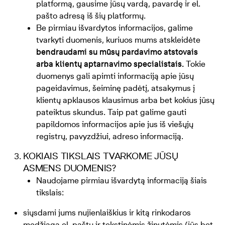
platformą, gausime jūsų vardą, pavardę ir el.
pašto adresą iš šių platformų.
Be pirmiau išvardytos informacijos, galime
tvarkyti duomenis, kuriuos mums atskleidėte
bendraudami su mūsų pardavimo atstovais
arba klientų aptarnavimo specialistais.
Tokie
duomenys gali apimti informaciją apie jūsų
pageidavimus, šeiminę padėtį, atsakymus į
klientų apklausos klausimus arba bet kokius jūsų
pateiktus skundus. Taip pat galime gauti
papildomos informacijos apie jus iš viešųjų
registrų, pavyzdžiui, adreso informaciją.
KOKIAIS TIKSLAIS TVARKOME JŪSŲ
ASMENS DUOMENIS?
Naudojame pirmiau išvardytą informaciją šiais
tikslais:
siųsdami jums nujienlaiškius ir kitą rinkodaros
medžiagą el. paštu ir tekstinėmis žinutėmis (jūs bet