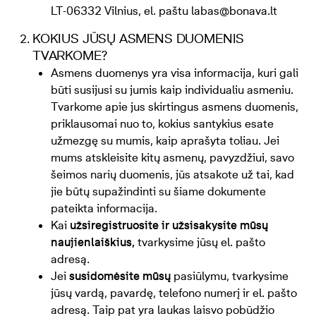
LT-06332 Vilnius, el. paštu labas@bonava.lt
KOKIUS JŪSŲ ASMENS DUOMENIS
TVARKOME?
Asmens duomenys yra visa informacija, kuri gali
būti susijusi su jumis kaip individualiu asmeniu.
Tvarkome apie jus skirtingus asmens duomenis,
priklausomai nuo to, kokius santykius esate
užmezgę su mumis, kaip aprašyta toliau. Jei
mums atskleisite kitų asmenų, pavyzdžiui, savo
šeimos narių duomenis, jūs atsakote už tai, kad
jie būtų supažindinti su šiame dokumente
pateikta informacija.
Kai
užsiregistruosite ir užsisakysite mūsų
naujienlaiškius,
tvarkysime jūsų el. pašto
adresą.
Jei
susidomėsite mūsų
pasiūlymu, tvarkysime
jūsų vardą, pavardę, telefono numerį ir el. pašto
adresą. Taip pat yra laukas laisvo pobūdžio