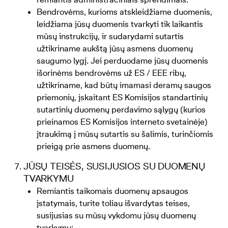
Bendrovėms, kurioms atskleidžiame duomenis,
leidžiama jūsų duomenis tvarkyti tik laikantis
mūsų instrukcijų, ir sudarydami sutartis
užtikriname aukštą jūsų asmens duomenų
saugumo lygį. Jei perduodame jūsų duomenis
išorinėms bendrovėms už ES / EEE ribų,
užtikriname, kad būtų imamasi deramų saugos
priemonių, įskaitant ES Komisijos standartinių
sutartinių duomenų perdavimo sąlygų (kurios
prieinamos ES Komisijos interneto svetainėje)
įtraukimą į mūsų sutartis su šalimis, turinčiomis
prieigą prie asmens duomenų.
JŪSŲ TEISĖS, SUSIJUSIOS SU DUOMENŲ
TVARKYMU
Remiantis taikomais duomenų apsaugos
įstatymais, turite toliau išvardytas teises,
susijusias su mūsų vykdomu jūsų duomenų
tvarkymu: