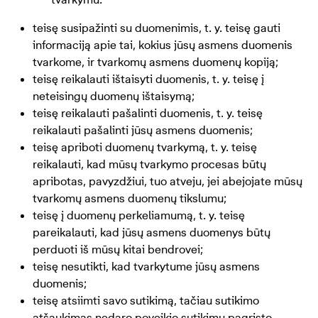
teisę susipažinti su duomenimis, t. y. teisę gauti
informaciją apie tai, kokius jūsų asmens duomenis
tvarkome, ir tvarkomų asmens duomenų kopiją;
teisę reikalauti ištaisyti duomenis, t. y. teisę į
neteisingų duomenų ištaisymą;
teisę reikalauti pašalinti duomenis, t. y. teisę
reikalauti pašalinti jūsų asmens duomenis;
teisę apriboti duomenų tvarkymą, t. y. teisę
reikalauti, kad mūsų tvarkymo procesas būtų
apribotas, pavyzdžiui, tuo atveju, jei abejojate mūsų
tvarkomų asmens duomenų tikslumu;
teisę į duomenų perkeliamumą, t. y. teisę
pareikalauti, kad jūsų asmens duomenys būtų
perduoti iš mūsų kitai bendrovei;
teisę nesutikti, kad tvarkytume jūsų asmens
duomenis;
teisę atsiimti savo sutikimą, tačiau sutikimo
atšaukimas nedaro poveikio sutikimu pagrįsto