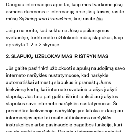
Daugiau informacijos apie tai, kaip mes tvarkome jūsų
asmens duomenis ir informaciją apie jūsų teises, rasite
mūsų
S
ąžiningum
o Pranešime
, kurį rasite
čia
.
Jeigu nenorite, kad sektume Jūsų apsilankymus
svetainėje, turėtumėte užblokuoti mūsų slapukus, kaip
aprašyta 1.2 ir 2 skyriuje.
2. SLAPUKŲ UŽBLOKAVIMAS IR IŠTRYNIMAS
Jūs galite pasirinkti užblokuoti slapukų naudojimą savo
interneto naršyklės nustatymuose, kad naršyklė
automatiškai atmestų slapukus ir praneštų Jums
kiekvieną kartą, kai interneto svetainė prašys įrašyti
slapuką. Jūs taip pat galite ištrinti anksčiau įrašytus
slapukus savo interneto naršyklės nustatymuose. Ši
procedūra kiekvienoje naršyklėje yra kitokia ir daugiau
informacijos apie tai rasite atitinkamos naršyklės
instrukcijose arba pasinaudoję pagalbos funkcija, kuri
yra daugelyje naršyklių. Daugiau informacijos apie tai,