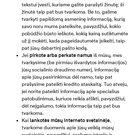
tekstui įvesti, kuriame galite parašyti žinutę; ši
žinutė taip pat bus tvarkoma. Be to, galime
tvarkyti papildomą asmeninę informaciją, kurią
savo noru mums pateiksite, pavyzdžiui, kokio
pobūdžio būsto ieškote, kokią kainą sutiktumėte
už jį mokėti, kada pageidautumėte įsikelti, taip
pat jūsų dabartinį pašto kodą.
Jei
pirkote arba perkate namus
iš mūsų, mes
tvarkysime (be pirmiau išvardytos informacijos)
jūsų socialinio draudimo numerį, informaciją
apie jūsų pasirinkimus dėl namo, taip pat
prašysime pateikti kredito ataskaitą. Tuo atveju,
jei norite pateikti informaciją apie specialius
patobulinimus, kuriuos reikia atlikti, pavyzdžiui,
dėl neįgalumo, tokia informacija taip pat bus
tvarkoma.
Kai
lankotės mūsų interneto svetainėje
,
tvarkome duomenis apie jūsų veiklą mūsų
svetainėje, pavyzdžiui, naršymo istoriją ir