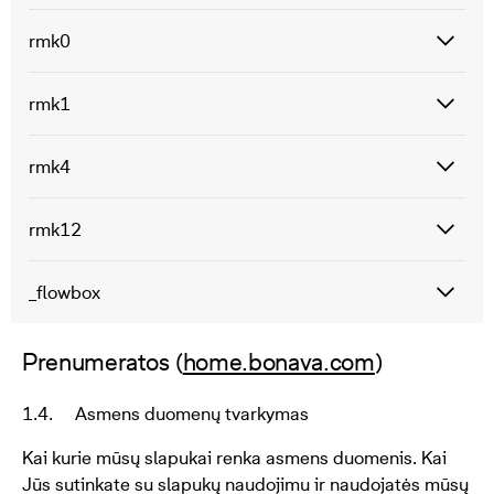
rmk0
rmk1
rmk4
rmk12
_flowbox
Prenumeratos (
home.bonava.com
)
1.4. Asmens duomenų tvarkymas
Kai kurie mūsų slapukai renka asmens duomenis. Kai
Jūs sutinkate su slapukų naudojimu ir naudojatės mūsų