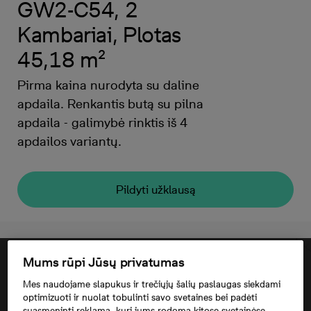
GW2-C54, 2
Kambariai, Plotas
45,18 m²
Pirma kaina nurodyta su daline
apdaila. Renkantis butą su pilna
apdaila - galimybė rinktis iš 4
apdailos variantų.
Pildyti užklausą
Mums rūpi Jūsų privatumas
Mes naudojame slapukus ir trečiųjų šalių paslaugas siekdami
optimizuoti ir nuolat tobulinti savo svetaines bei padėti
suasmeninti reklamą, kuri jums rodoma kitose svetainėse.