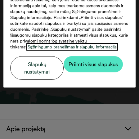
Informaciją apie tai, kaip mes tvarkome asmens duomenis ir
slapukų naudojimą, rasite mūsų Sąžiningumo pranešime ir
Slapukų informacijoje. Pasirinkdami „Priimti visus slapukus“
sutinkate naudoti slapukus ir tvarkyti su jais susijusius asmens
Norėdami matyti šį žemėlapį, jūs turite
duomenis. Pasirinkę „Slapukų nustatymai“ galite pasirinkti
išsaugomų slapukų kategorijas ir atmesti visus slapukus, kurie
sutikti su trečiųjų šalių paslaugomis
nėra privalomi norint jog svetainė veiktų
tinkamai.
Sąžiningumo pranešimas ir slapukų informacija
Slapukų
Priimti visus slapukus
nustatymai
Apie projektą