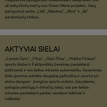
už kelių šimtų metrų nuo Green Wave projekto, Jūsų
patogumui rasite ,,Lidl', ,,Maxima'', ,,Rimi'' ir ,,Iki''
parduotuvių tinklus.
AKTYVIAI SIELAI
,,Lemon Gym'', ,,Fitus'', ,,Gym Plius'', ,,Hobby Fitness''
sporto klubai ir Fabijoniškių baseinas pasiekiami
pėščiomis ir vos kelios minutės automobiliu. Gyvenimas
šalia gamtos suteikia daugybę galimybių ir sportui po
atviru dangum - Įrengtos sporto erdvės Jūsų kieme,
patogūs pėsčiųjų ir dviračių takai, vos per kelias
minutes pasiekiami parkai, vandens telkiniai ir
miškeliai.