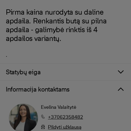
Pirma kaina nurodyta su daline
apdaila. Renkantis butą su pilna
apdaila - galimybė rinktis iš 4
apdailos variantų.
.
Statybų eiga
Informacija kontaktams
Evelina Valaitytė
+37062358482
Pildyti užklausą