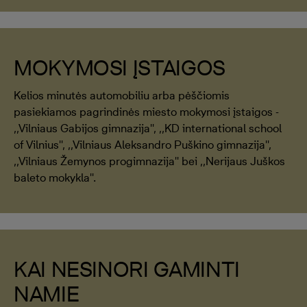
MOKYMOSI ĮSTAIGOS
Kelios minutės automobiliu arba pėščiomis
pasiekiamos pagrindinės miesto mokymosi įstaigos -
,,Vilniaus Gabijos gimnazija'', ,,KD international school
of Vilnius'', ,,Vilniaus Aleksandro Puškino gimnazija'',
,,Vilniaus Žemynos progimnazija'' bei ,,Nerijaus Juškos
baleto mokykla''.
KAI NESINORI GAMINTI
NAMIE