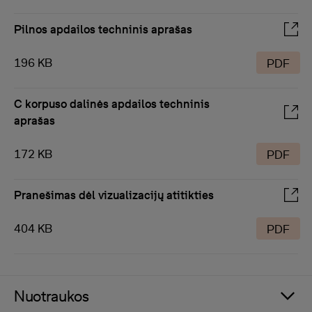
Pilnos apdailos techninis aprašas
196 KB
PDF
C korpuso dalinės apdailos techninis
aprašas
172 KB
PDF
Pranešimas dėl vizualizacijų atitikties
404 KB
PDF
Nuotraukos