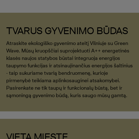
TVARUS GYVENIMO BŪDAS
Atraskite ekologiško gyvenimo ateitį Vilniuje su Green
Wave. Mūsų kruopščiai suprojektuoti A++ energetinės
klasės naujos statybos būstai integruoja energijos
taupymo funkcijas ir atsinaujinančius energijos šaltinius
- taip sukuriame tvarią bendruomenę, kurioje
pirmenybė teikiama aplinkosauginei atsakomybei.
Pasirenkate ne tik taupų ir funkcionalų būstą, bet ir
sąmoningą gyvenimo būdą, kuris saugo mūsų gamtą.
VIETA MIESTE