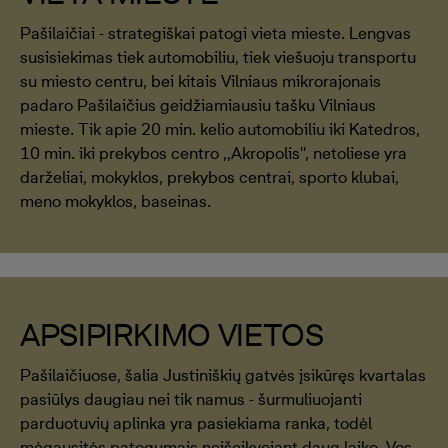
Pašilaičiai - strategiškai patogi vieta mieste. Lengvas
susisiekimas tiek automobiliu, tiek viešuoju transportu
su miesto centru, bei kitais Vilniaus mikrorajonais
padaro Pašilaičius geidžiamiausiu tašku Vilniaus
mieste. Tik apie 20 min. kelio automobiliu iki Katedros,
10 min. iki prekybos centro ,,Akropolis'', netoliese yra
darželiai, mokyklos, prekybos centrai, sporto klubai,
meno mokyklos, baseinas.
APSIPIRKIMO VIETOS
Pašilaičiuose, šalia Justiniškių gatvės įsikūręs kvartalas
pasiūlys daugiau nei tik namus - šurmuliuojanti
parduotuvių aplinka yra pasiekiama ranka, todėl
mėgausitės patogumais neišeikvojant daug laiko. Vos