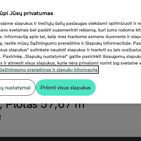
ūpi Jūsų privatumas
jame slapukus ir trečiųjų šalių paslaugas siekdami optimizuoti ir n
 savo svetaines bei padėti suasmeninti reklamą, kuri jums rodoma ki
e. Informaciją apie tai, kaip mes tvarkome asmens duomenis ir slap
, rasite mūsų Sąžiningumo pranešime ir Slapukų informacijoje. Pas
visus slapukus“ sutinkate naudoti slapukus ir tvarkyti su jais susijus
 Pasirinkę „Slapukų nustatymai“ galite pasirinkti išsaugomų slapuk
s ir atmesti visus slapukus, kurie nėra privalomi norint jog svetainė 
Sąžiningumo pranešimas ir slapukų informacija
kų nustatymai
Priimti visus slapukus
 Plotas 57,67 m²
!