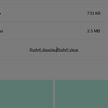
s
733 KB
as
2.5 MB
Rodyti daugiau
Rodyti visus