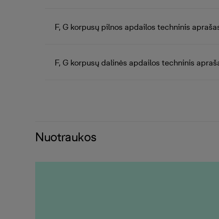
F, G korpusų pilnos apdailos techninis apraša
F, G korpusų dalinės apdailos techninis apraš
Nuotraukos