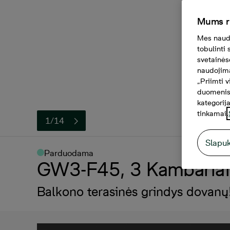
Mums r
Mes naudo
tobulinti
svetainės
naudojimą
„Priimti 
duomenis.
kategorija
tinkamai.
1/14
Slapu
Parduodama
GW3-F45, 3 Kambariai,
Balkono terasinės grindys dovanų