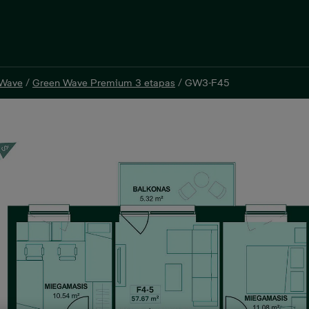
 Wave
/
Green Wave Premium 3 etapas
/
GW3-F45
 Wave
/
Green Wave Premium 3 etapas
/
GW3-F45
tas 57,67 m²