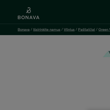
Bonava
/
Išsirinkite namus
/
Vilnius
/
Pašilaičiai
/
Green
Bonava
/
Išsirinkite namus
/
Vilnius
/
Pašilaičiai
/
Green
GW3-F45, 3 Kambariai, Plo