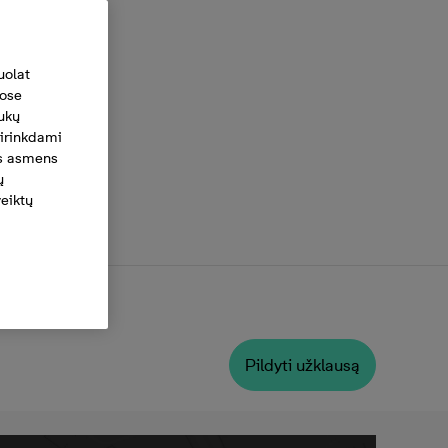
uolat
tose
ukų
irinkdami
ius asmens
ų
veiktų
Pildyti užklausą