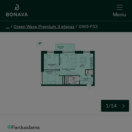
Meniu
...
...
/
/
Green Wave Premium 3 etapas
Green Wave Premium 3 etapas
/
/
GW3-F53
GW3-F53
Pildyti užklausą
1/14
Parduodama