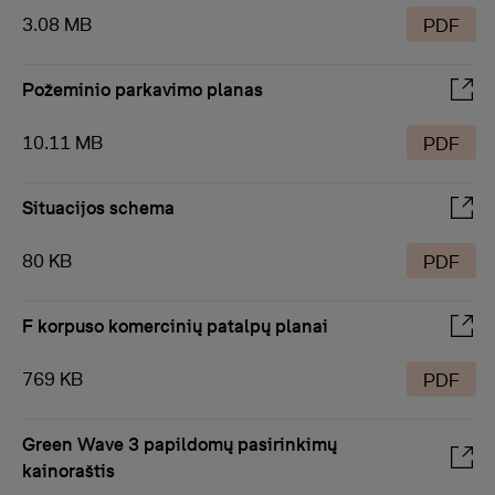
3.08 MB
PDF
Požeminio parkavimo planas
10.11 MB
PDF
Situacijos schema
80 KB
PDF
F korpuso komercinių patalpų planai
769 KB
PDF
Green Wave 3 papildomų pasirinkimų
kainoraštis