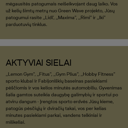
mėgausitės patogumais neišeikvojant daug laiko. Vos
už kelių šimtų metrų nuo Green Wave projekto, Jūsų
patogumui rasite ,,Lidl', ,,Maxima'', ,,Rimi'' ir ,,Iki''
parduotuvių tinklus.
AKTYVIAI SIELAI
,,Lemon Gym'', ,,Fitus'', ,,Gym Plius'', ,,Hobby Fitness''
sporto klubai ir Fabijoniškių baseinas pasiekiami
pėščiomis ir vos kelios minutės automobiliu. Gyvenimas
šalia gamtos suteikia daugybę galimybių ir sportui po
atviru dangum - Įrengtos sporto erdvės Jūsų kieme,
patogūs pėsčiųjų ir dviračių takai, vos per kelias
minutes pasiekiami parkai, vandens telkiniai ir
miškeliai.