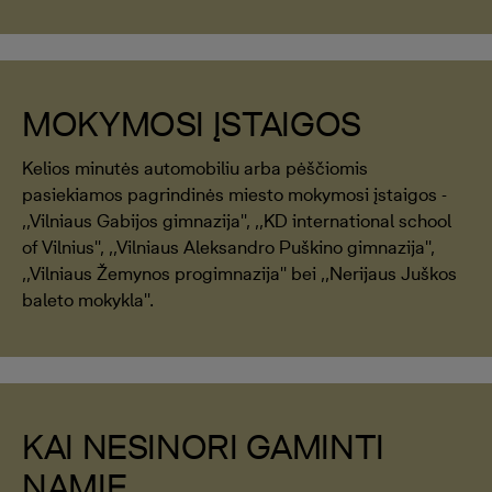
MOKYMOSI ĮSTAIGOS
Kelios minutės automobiliu arba pėščiomis
pasiekiamos pagrindinės miesto mokymosi įstaigos -
,,Vilniaus Gabijos gimnazija'', ,,KD international school
of Vilnius'', ,,Vilniaus Aleksandro Puškino gimnazija'',
,,Vilniaus Žemynos progimnazija'' bei ,,Nerijaus Juškos
baleto mokykla''.
KAI NESINORI GAMINTI
NAMIE