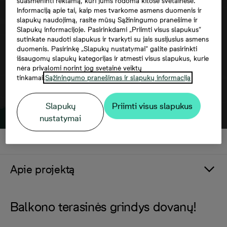
suasmeninti reklamą, kuri jums rodoma kitose svetainėse.
Norėdami matyti šį žemėlapį, jūs turite
Informaciją apie tai, kaip mes tvarkome asmens duomenis ir
sutikti su trečiųjų šalių paslaugomis
slapukų naudojimą, rasite mūsų Sąžiningumo pranešime ir
Slapukų informacijoje. Pasirinkdami „Priimti visus slapukus“
sutinkate naudoti slapukus ir tvarkyti su jais susijusius asmens
duomenis. Pasirinkę „Slapukų nustatymai“ galite pasirinkti
išsaugomų slapukų kategorijas ir atmesti visus slapukus, kurie
nėra privalomi norint jog svetainė veiktų
tinkamai.
Sąžiningumo pranešimas ir slapukų informacija
Slapukų
Priimti visus slapukus
nustatymai
Apie projektą
Balkono terasinės grindys dovanų!