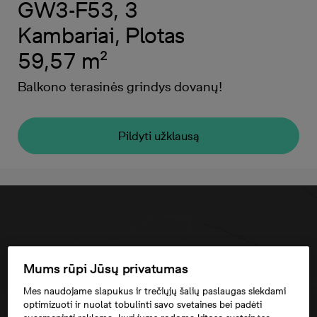
GW3-F53, 3
Kambariai, Plotas
59,57 m²
Balkono terasinės grindys dovanų!
Pildyti užklausą
Mums rūpi Jūsų privatumas
Mes naudojame slapukus ir trečiųjų šalių paslaugas siekdami
optimizuoti ir nuolat tobulinti savo svetaines bei padėti