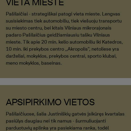
VIETA MIESTE
Pašilaičiai - strategiškai patogi vieta mieste. Lengvas
susisiekimas tiek automobiliu, tiek viešuoju transportu
su miesto centru, bei kitais Vilniaus mikrorajonais
padaro Pašilaičius geidžiamiausiu tašku Vilniaus
mieste. Tik apie 20 min. kelio automobiliu iki Katedros,
10 min. iki prekybos centro ,,Akropolis'', netoliese yra
darželiai, mokyklos, prekybos centrai, sporto klubai,
meno mokyklos, baseinas.
APSIPIRKIMO VIETOS
Pašilaičiuose, šalia Justiniškių gatvės įsikūręs kvartalas
pasiūlys daugiau nei tik namus - šurmuliuojanti
parduotuvių aplinka yra pasiekiama ranka, todėl