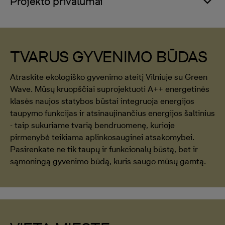
Projekto privalumai
TVARUS GYVENIMO BŪDAS
Atraskite ekologiško gyvenimo ateitį Vilniuje su Green
Wave. Mūsų kruopščiai suprojektuoti A++ energetinės
klasės naujos statybos būstai integruoja energijos
taupymo funkcijas ir atsinaujinančius energijos šaltinius
- taip sukuriame tvarią bendruomenę, kurioje
pirmenybė teikiama aplinkosauginei atsakomybei.
Pasirenkate ne tik taupų ir funkcionalų būstą, bet ir
sąmoningą gyvenimo būdą, kuris saugo mūsų gamtą.