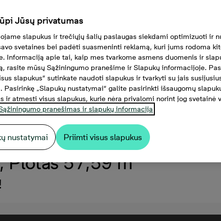
ūpi Jūsų privatumas
jame slapukus ir trečiųjų šalių paslaugas siekdami optimizuoti ir n
 savo svetaines bei padėti suasmeninti reklamą, kuri jums rodoma ki
e. Informaciją apie tai, kaip mes tvarkome asmens duomenis ir slap
, rasite mūsų Sąžiningumo pranešime ir Slapukų informacijoje. Pas
visus slapukus“ sutinkate naudoti slapukus ir tvarkyti su jais susijus
 Pasirinkę „Slapukų nustatymai“ galite pasirinkti išsaugomų slapuk
s ir atmesti visus slapukus, kurie nėra privalomi norint jog svetainė 
Sąžiningumo pranešimas ir slapukų informacija
kų nustatymai
Priimti visus slapukus
 Plotas 57,59 m²
!