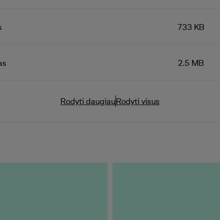
s
733 KB
as
2.5 MB
Rodyti daugiau
Rodyti visus