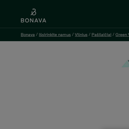
Bonava
/
Išsirinkite namus
/
Vilnius
/
Pašilaičiai
/
Green
Bonava
/
Išsirinkite namus
/
Vilnius
/
Pašilaičiai
/
Green
GW3-F65, 3 Kambariai, Plo