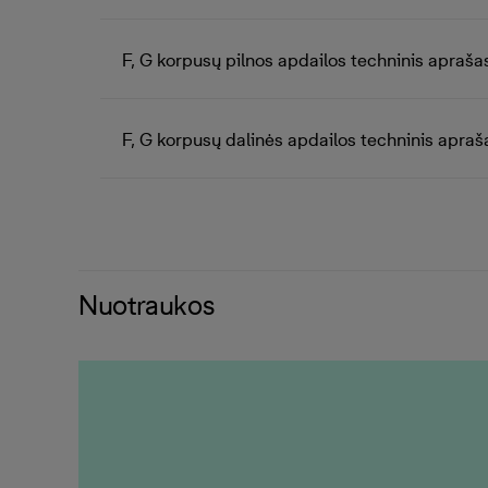
F, G korpusų pilnos apdailos techninis apraša
F, G korpusų dalinės apdailos techninis apraš
Nuotraukos