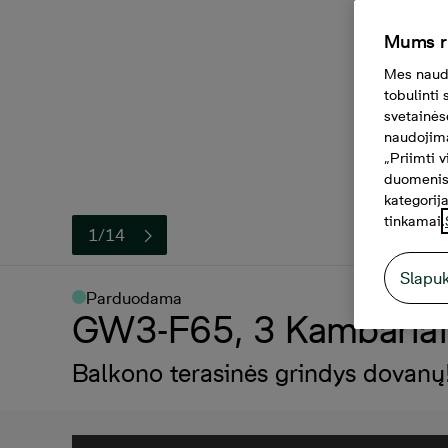
Mums r
Mes naudo
tobulinti
svetainės
naudojimą
„Priimti 
duomenis.
kategorija
tinkamai.
1/14
Slapu
Parduodama
GW3-F65, 3 Kambariai,
Balkono terasinės grindys dovanų