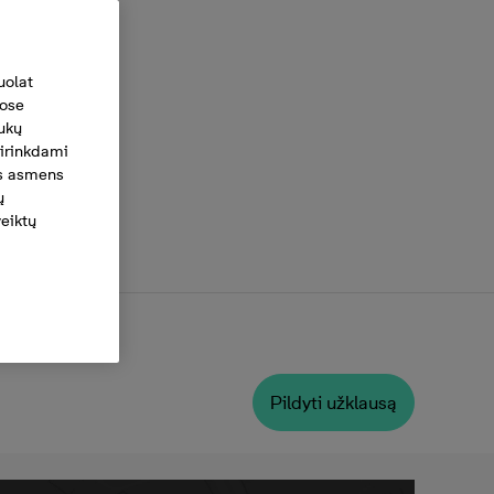
uolat
tose
ukų
irinkdami
ius asmens
ų
veiktų
Pildyti užklausą