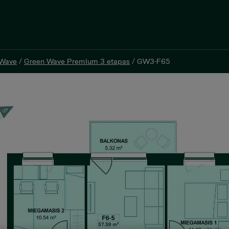
 Wave
/
Green Wave Premium 3 etapas
/
GW3-F65
 Wave
/
Green Wave Premium 3 etapas
/
GW3-F65
tas 57,59 m²