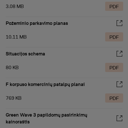
3.08 MB
PDF
Požeminio parkavimo planas
10.11 MB
PDF
Situacijos schema
80 KB
PDF
F korpuso komercinių patalpų planai
769 KB
PDF
Green Wave 3 papildomų pasirinkimų
kainoraštis