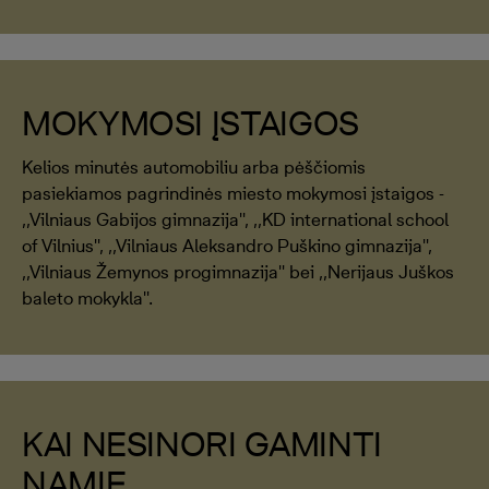
MOKYMOSI ĮSTAIGOS
Kelios minutės automobiliu arba pėščiomis
pasiekiamos pagrindinės miesto mokymosi įstaigos -
,,Vilniaus Gabijos gimnazija'', ,,KD international school
of Vilnius'', ,,Vilniaus Aleksandro Puškino gimnazija'',
,,Vilniaus Žemynos progimnazija'' bei ,,Nerijaus Juškos
baleto mokykla''.
KAI NESINORI GAMINTI
NAMIE