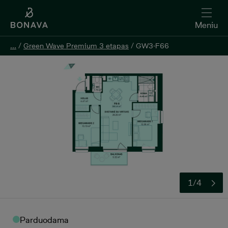
Meniu
...
...
/
/
Green Wave Premium 3 etapas
Green Wave Premium 3 etapas
/
/
GW3-F66
GW3-F66
Pildyti užklausą
1/4
Parduodama