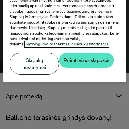
suasmeninti reklamą, kuri jums rodoma kitose svetainėse.
Norėdami matyti šį žemėlapį, jūs turite
Informaciją apie tai, kaip mes tvarkome asmens duomenis ir
sutikti su trečiųjų šalių paslaugomis
slapukų naudojimą, rasite mūsų Sąžiningumo pranešime ir
Slapukų informacijoje. Pasirinkdami „Priimti visus slapukus“
sutinkate naudoti slapukus ir tvarkyti su jais susijusius asmens
duomenis. Pasirinkę „Slapukų nustatymai“ galite pasirinkti
išsaugomų slapukų kategorijas ir atmesti visus slapukus, kurie
nėra privalomi norint jog svetainė veiktų
tinkamai.
Sąžiningumo pranešimas ir slapukų informacija
Slapukų
Priimti visus slapukus
nustatymai
Apie projektą
Balkono terasinės grindys dovanų!