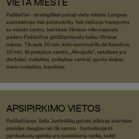
VIETA MIESTE
Pašilaičiai - strategiškai patogi vieta mieste. Lengvas
susisiekimas tiek automobiliu, tiek viešuoju transportu
su miesto centru, bei kitais Vilniaus mikrorajonais
padaro Pašilaičius geidžiamiausiu tašku Vilniaus
mieste. Tik apie 20 min. kelio automobiliu iki Katedros,
10 min. iki prekybos centro ,,Akropolis'', netoliese yra
darželiai, mokyklos, prekybos centrai, sporto klubai,
meno mokyklos, baseinas.
APSIPIRKIMO VIETOS
Pašilaičiuose, šalia Justiniškių gatvės įsikūręs kvartalas
pasiūlys daugiau nei tik namus - šurmuliuojanti
parduotuvių aplinka yra pasiekiama ranka, todėl