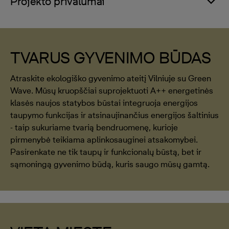
Projekto privalumai
TVARUS GYVENIMO BŪDAS
Atraskite ekologiško gyvenimo ateitį Vilniuje su Green
Wave. Mūsų kruopščiai suprojektuoti A++ energetinės
klasės naujos statybos būstai integruoja energijos
taupymo funkcijas ir atsinaujinančius energijos šaltinius
- taip sukuriame tvarią bendruomenę, kurioje
pirmenybė teikiama aplinkosauginei atsakomybei.
Pasirenkate ne tik taupų ir funkcionalų būstą, bet ir
sąmoningą gyvenimo būdą, kuris saugo mūsų gamtą.