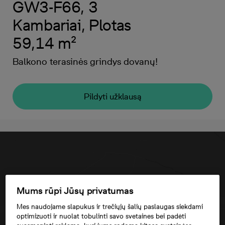
GW3-F66, 3
Kambariai, Plotas
59,14 m²
Balkono terasinės grindys dovanų!
Pildyti užklausą
Mums rūpi Jūsų privatumas
Mes naudojame slapukus ir trečiųjų šalių paslaugas siekdami
optimizuoti ir nuolat tobulinti savo svetaines bei padėti