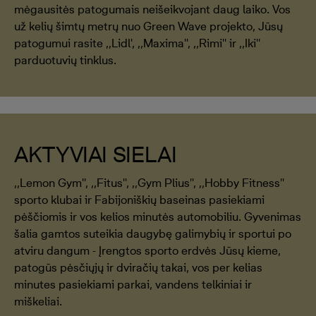
mėgausitės patogumais neišeikvojant daug laiko. Vos
už kelių šimtų metrų nuo Green Wave projekto, Jūsų
patogumui rasite ,,Lidl', ,,Maxima'', ,,Rimi'' ir ,,Iki''
parduotuvių tinklus.
AKTYVIAI SIELAI
,,Lemon Gym'', ,,Fitus'', ,,Gym Plius'', ,,Hobby Fitness''
sporto klubai ir Fabijoniškių baseinas pasiekiami
pėščiomis ir vos kelios minutės automobiliu. Gyvenimas
šalia gamtos suteikia daugybę galimybių ir sportui po
atviru dangum - Įrengtos sporto erdvės Jūsų kieme,
patogūs pėsčiųjų ir dviračių takai, vos per kelias
minutes pasiekiami parkai, vandens telkiniai ir
miškeliai.