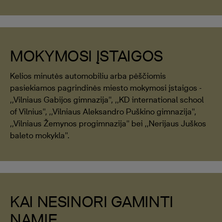
MOKYMOSI ĮSTAIGOS
Kelios minutės automobiliu arba pėščiomis
pasiekiamos pagrindinės miesto mokymosi įstaigos -
,,Vilniaus Gabijos gimnazija'', ,,KD international school
of Vilnius'', ,,Vilniaus Aleksandro Puškino gimnazija'',
,,Vilniaus Žemynos progimnazija'' bei ,,Nerijaus Juškos
baleto mokykla''.
KAI NESINORI GAMINTI
NAMIE