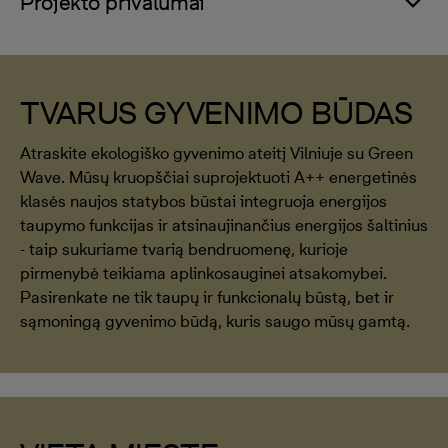
Projekto privalumai
TVARUS GYVENIMO BŪDAS
Atraskite ekologiško gyvenimo ateitį Vilniuje su Green
Wave. Mūsų kruopščiai suprojektuoti A++ energetinės
klasės naujos statybos būstai integruoja energijos
taupymo funkcijas ir atsinaujinančius energijos šaltinius
- taip sukuriame tvarią bendruomenę, kurioje
pirmenybė teikiama aplinkosauginei atsakomybei.
Pasirenkate ne tik taupų ir funkcionalų būstą, bet ir
sąmoningą gyvenimo būdą, kuris saugo mūsų gamtą.