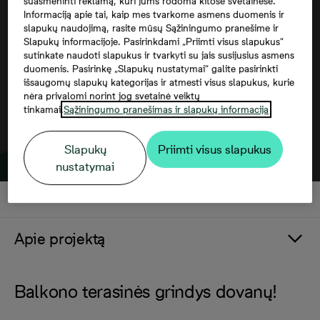
suasmeninti reklamą, kuri jums rodoma kitose svetainėse.
Norėdami matyti šį žemėlapį, jūs turite
Informaciją apie tai, kaip mes tvarkome asmens duomenis ir
sutikti su trečiųjų šalių paslaugomis
slapukų naudojimą, rasite mūsų Sąžiningumo pranešime ir
Slapukų informacijoje. Pasirinkdami „Priimti visus slapukus“
sutinkate naudoti slapukus ir tvarkyti su jais susijusius asmens
duomenis. Pasirinkę „Slapukų nustatymai“ galite pasirinkti
išsaugomų slapukų kategorijas ir atmesti visus slapukus, kurie
nėra privalomi norint jog svetainė veiktų
tinkamai.
Sąžiningumo pranešimas ir slapukų informacija
Slapukų
Priimti visus slapukus
nustatymai
Apie projektą
Balkono terasinės grindys dovanų!