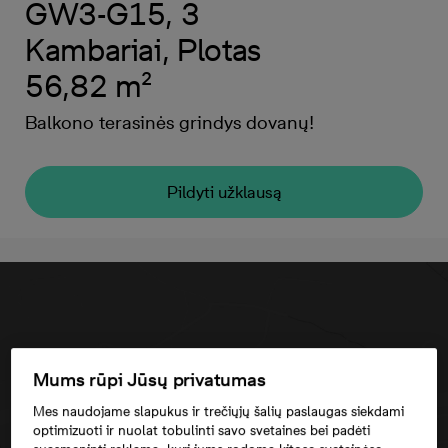
GW3-G15, 3
Kambariai, Plotas
56,82 m²
Balkono terasinės grindys dovanų!
Pildyti užklausą
Mums rūpi Jūsų privatumas
Mes naudojame slapukus ir trečiųjų šalių paslaugas siekdami
optimizuoti ir nuolat tobulinti savo svetaines bei padėti