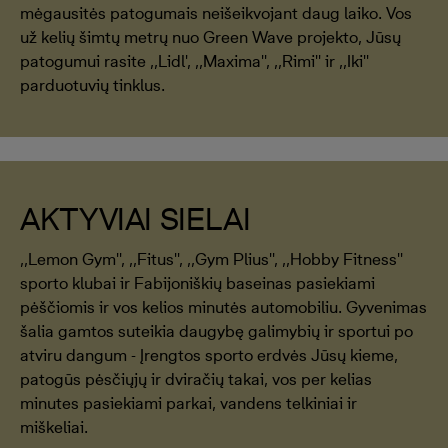
mėgausitės patogumais neišeikvojant daug laiko. Vos
už kelių šimtų metrų nuo Green Wave projekto, Jūsų
patogumui rasite ,,Lidl', ,,Maxima'', ,,Rimi'' ir ,,Iki''
parduotuvių tinklus.
AKTYVIAI SIELAI
,,Lemon Gym'', ,,Fitus'', ,,Gym Plius'', ,,Hobby Fitness''
sporto klubai ir Fabijoniškių baseinas pasiekiami
pėščiomis ir vos kelios minutės automobiliu. Gyvenimas
šalia gamtos suteikia daugybę galimybių ir sportui po
atviru dangum - Įrengtos sporto erdvės Jūsų kieme,
patogūs pėsčiųjų ir dviračių takai, vos per kelias
minutes pasiekiami parkai, vandens telkiniai ir
miškeliai.