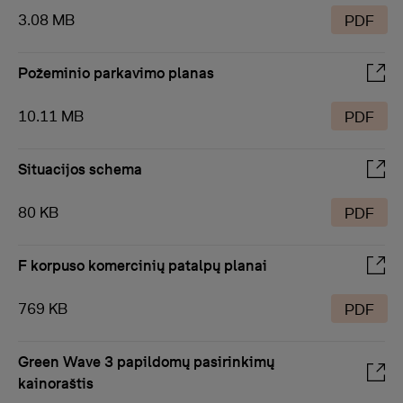
3.08 MB
PDF
Požeminio parkavimo planas
10.11 MB
PDF
Situacijos schema
80 KB
PDF
F korpuso komercinių patalpų planai
769 KB
PDF
Green Wave 3 papildomų pasirinkimų
kainoraštis