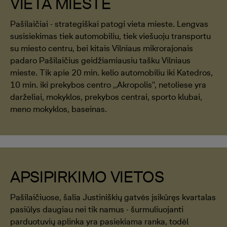
VIETA MIESTE
Pašilaičiai - strategiškai patogi vieta mieste. Lengvas
susisiekimas tiek automobiliu, tiek viešuoju transportu
su miesto centru, bei kitais Vilniaus mikrorajonais
padaro Pašilaičius geidžiamiausiu tašku Vilniaus
mieste. Tik apie 20 min. kelio automobiliu iki Katedros,
10 min. iki prekybos centro ,,Akropolis'', netoliese yra
darželiai, mokyklos, prekybos centrai, sporto klubai,
meno mokyklos, baseinas.
APSIPIRKIMO VIETOS
Pašilaičiuose, šalia Justiniškių gatvės įsikūręs kvartalas
pasiūlys daugiau nei tik namus - šurmuliuojanti
parduotuvių aplinka yra pasiekiama ranka, todėl