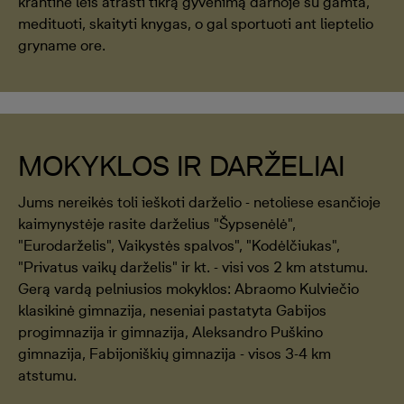
krantine leis atrasti tikrą gyvenimą darnoje su gamta,
medituoti, skaityti knygas, o gal sportuoti ant lieptelio
gryname ore.
MOKYKLOS IR DARŽELIAI
Jums nereikės toli ieškoti darželio - netoliese esančioje
kaimynystėje rasite darželius "Šypsenėlė",
"Eurodarželis", Vaikystės spalvos", "Kodėlčiukas",
"Privatus vaikų darželis" ir kt. - visi vos 2 km atstumu.
Gerą vardą pelniusios mokyklos: Abraomo Kulviečio
klasikinė gimnazija, neseniai pastatyta Gabijos
progimnazija ir gimnazija, Aleksandro Puškino
gimnazija, Fabijoniškių gimnazija - visos 3-4 km
atstumu.