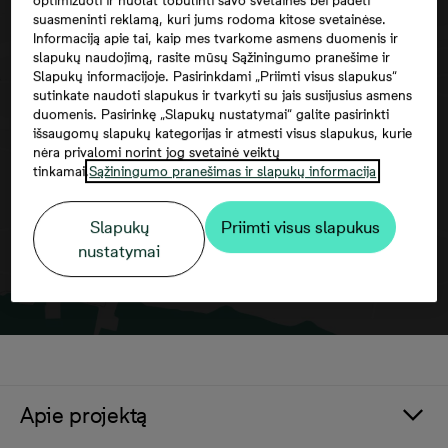
optimizuoti ir nuolat tobulinti savo svetaines bei padėti
suasmeninti reklamą, kuri jums rodoma kitose svetainėse.
Informaciją apie tai, kaip mes tvarkome asmens duomenis ir
slapukų naudojimą, rasite mūsų Sąžiningumo pranešime ir
Slapukų informacijoje. Pasirinkdami „Priimti visus slapukus“
Norėdami matyti šį žemėlapį, jūs turite
sutinkate naudoti slapukus ir tvarkyti su jais susijusius asmens
duomenis. Pasirinkę „Slapukų nustatymai“ galite pasirinkti
sutikti su trečiųjų šalių paslaugomis
išsaugomų slapukų kategorijas ir atmesti visus slapukus, kurie
nėra privalomi norint jog svetainė veiktų
tinkamai.
Sąžiningumo pranešimas ir slapukų informacija
Slapukų
Priimti visus slapukus
nustatymai
Apie projektą