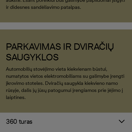
aukšte. Esant poreikiui bus galimybė papildomai įsigyti
ir didesnes sandėliavimo patalpas.
PARKAVIMAS IR DVIRAČIŲ
SAUGYKLOS
Automobilių stovėjimo vieta kiekvienam būstui,
numatytos vietos elektromobiliams su galimybe įrengti
įkrovimo stoteles. Dviračių saugykla kiekvieno namo
rūsyje, dalis jų jūsų patogumui įrengiamos prie įėjimo į
laiptines.
360 turas