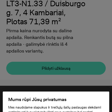
LT3-N1.33 / Duisburgo
g. 7, 4 Kambariai,
Plotas 71,39 m²
Pirma kaina nurodyta su daline
apdaila. Renkantis butą su pilna
apdaila - galimybė rinktis iš 4
apdailos variantų.
Pildyti užklausą
Mums rūpi Jūsų privatumas
Mes naudojame slapukus ir trečiųjų šalių paslaugas siekdami