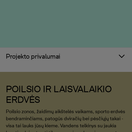
Projekto privalumai
POILSIO IR LAISVALAIKIO
ERDVĖS
Poilsio zonos, žaidimų aikštelės vaikams, sporto erdvės
bendraminčiams, patogūs dviračių bei pėsčiųjų takai -
visa tai lauks jūsų kieme. Vandens telkinys su jaukia