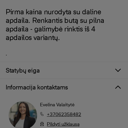
Pirma kaina nurodyta su daline
apdaila. Renkantis butą su pilna
apdaila - galimybė rinktis iš 4
apdailos variantų.
.
Statybų eiga
Informacija kontaktams
Evelina Valaitytė
+37062358482
Pildyti užklausą