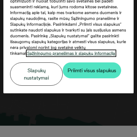
optimizuoti ir nuolat tobulinti savo svetaines bei padėti
suasmeninti reklamą, kuri jums rodoma kitose svetainėse.
Informaciją apie tai, kaip mes tvarkome asmens duomenis ir
slapukų naudojimą, rasite mūsų Sąžiningumo pranešime ir
Slapukų informacijoje. Pasirinkdami „Priimti visus slapukus“
sutinkate naudoti slapukus ir tvarkyti su jais susijusius asmens
duomenis. Pasirinkę „Slapukų nustatymai“ galite pasirinkti
išsaugomų slapukų kategorijas ir atmesti visus slapukus, kurie
nėra privalomi norint jog svetainė veiktų
Norėdami matyti šį žemėlapį, jūs turite
tinkamai.
Sąžiningumo pranešimas ir slapukų informacija
sutikti su trečiųjų šalių paslaugomis
Slapukų
Priimti visus slapukus
nustatymai