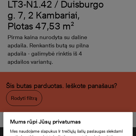
LT3-N1.42 / Duisburgo
g. 7, 2 Kambariai,
Plotas 47,53 m²
Pirma kaina nurodyta su daline
apdaila. Renkantis butą su pilna
apdaila - galimybė rinktis iš 4
apdailos variantų.
Šis butas parduotas. Ieškote panašaus?
Rodyti filtrą
Mums rūpi Jūsų privatumas
Mes naudojame slapukus ir trečiųjų šalių paslaugas siekdami