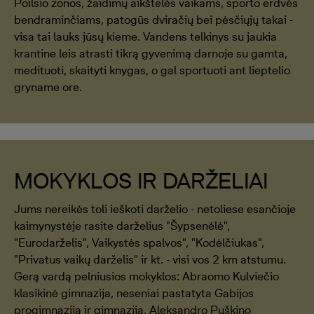
Poilsio zonos, žaidimų aikštelės vaikams, sporto erdvės
bendraminčiams, patogūs dviračių bei pėsčiųjų takai -
visa tai lauks jūsų kieme. Vandens telkinys su jaukia
krantine leis atrasti tikrą gyvenimą darnoje su gamta,
medituoti, skaityti knygas, o gal sportuoti ant lieptelio
gryname ore.
MOKYKLOS IR DARŽELIAI
Jums nereikės toli ieškoti darželio - netoliese esančioje
kaimynystėje rasite darželius "Šypsenėlė",
"Eurodarželis", Vaikystės spalvos", "Kodėlčiukas",
"Privatus vaikų darželis" ir kt. - visi vos 2 km atstumu.
Gerą vardą pelniusios mokyklos: Abraomo Kulviečio
klasikinė gimnazija, neseniai pastatyta Gabijos
progimnazija ir gimnazija, Aleksandro Puškino