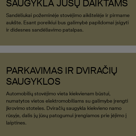
SAUGYKLA JŪSŲ DAIKTAMS
Sandėliukai požeminėje stovėjimo aikštelėje ir pirmame
aukšte. Esant poreikiui bus galimybė papildomai įsigyti
ir didesnes sandėliavimo patalpas.
PARKAVIMAS IR DVIRAČIŲ
SAUGYKLOS
Automobilių stovėjimo vieta kiekvienam būstui,
numatytos vietos elektromobiliams su galimybe įrengti
įkrovimo stoteles. Dviračių saugykla kiekvieno namo
rūsyje, dalis jų jūsų patogumui įrengiamos prie įėjimo į
laiptines.