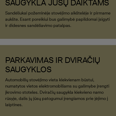
SAUGYKLA JŪSŲ DAIKTAMS
Sandėliukai požeminėje stovėjimo aikštelėje ir pirmame
aukšte. Esant poreikiui bus galimybė papildomai įsigyti
ir didesnes sandėliavimo patalpas.
PARKAVIMAS IR DVIRAČIŲ
SAUGYKLOS
Automobilių stovėjimo vieta kiekvienam būstui,
numatytos vietos elektromobiliams su galimybe įrengti
įkrovimo stoteles. Dviračių saugykla kiekvieno namo
rūsyje, dalis jų jūsų patogumui įrengiamos prie įėjimo į
laiptines.