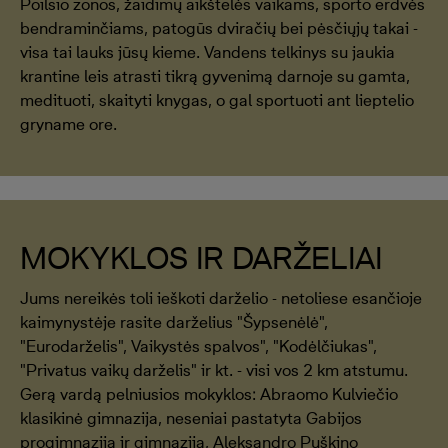
Poilsio zonos, žaidimų aikštelės vaikams, sporto erdvės
bendraminčiams, patogūs dviračių bei pėsčiųjų takai -
visa tai lauks jūsų kieme. Vandens telkinys su jaukia
krantine leis atrasti tikrą gyvenimą darnoje su gamta,
medituoti, skaityti knygas, o gal sportuoti ant lieptelio
gryname ore.
MOKYKLOS IR DARŽELIAI
Jums nereikės toli ieškoti darželio - netoliese esančioje
kaimynystėje rasite darželius "Šypsenėlė",
"Eurodarželis", Vaikystės spalvos", "Kodėlčiukas",
"Privatus vaikų darželis" ir kt. - visi vos 2 km atstumu.
Gerą vardą pelniusios mokyklos: Abraomo Kulviečio
klasikinė gimnazija, neseniai pastatyta Gabijos
progimnazija ir gimnazija, Aleksandro Puškino