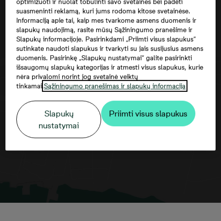
optimizuoti ir nuolat tobulinti savo svetaines bei padėti
suasmeninti reklamą, kuri jums rodoma kitose svetainėse.
Informaciją apie tai, kaip mes tvarkome asmens duomenis ir
slapukų naudojimą, rasite mūsų Sąžiningumo pranešime ir
Slapukų informacijoje. Pasirinkdami „Priimti visus slapukus“
sutinkate naudoti slapukus ir tvarkyti su jais susijusius asmens
duomenis. Pasirinkę „Slapukų nustatymai“ galite pasirinkti
išsaugomų slapukų kategorijas ir atmesti visus slapukus, kurie
nėra privalomi norint jog svetainė veiktų
Norėdami matyti šį žemėlapį, jūs turite
tinkamai.
Sąžiningumo pranešimas ir slapukų informacija
sutikti su trečiųjų šalių paslaugomis
Slapukų
Priimti visus slapukus
nustatymai