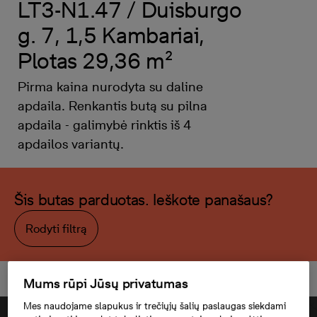
LT3-N1.47 / Duisburgo
g. 7, 1,5 Kambariai,
Plotas 29,36 m²
Pirma kaina nurodyta su daline
apdaila. Renkantis butą su pilna
apdaila - galimybė rinktis iš 4
apdailos variantų.
Šis butas parduotas. Ieškote panašaus?
Rodyti filtrą
Mums rūpi Jūsų privatumas
Mes naudojame slapukus ir trečiųjų šalių paslaugas siekdami