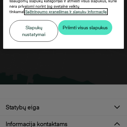
išsaugomų slapukų kategorijas ir atmesti visus slapukus, kurie
nėra privalomi norint jog svetainė veiktų
tinkamai.
Sąžiningumo pranešimas ir slapukų informacija
Norėdami matyti šį žemėlapį, jūs turite
sutikti su trečiųjų šalių paslaugomis
Slapukų
Priimti visus slapukus
nustatymai
Statybų eiga
Informacija kontaktams