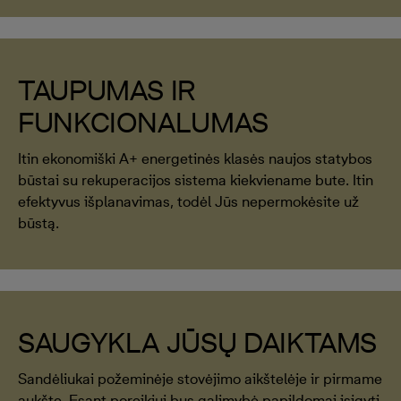
TAUPUMAS IR
FUNKCIONALUMAS
Itin ekonomiški A+ energetinės klasės naujos statybos
būstai su rekuperacijos sistema kiekviename bute. Itin
efektyvus išplanavimas, todėl Jūs nepermokėsite už
būstą.
SAUGYKLA JŪSŲ DAIKTAMS
Sandėliukai požeminėje stovėjimo aikštelėje ir pirmame
aukšte. Esant poreikiui bus galimybė papildomai įsigyti