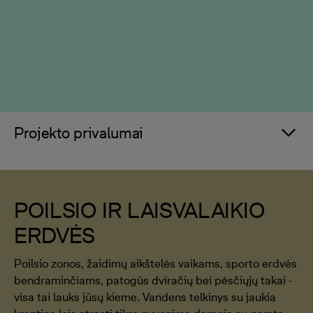
Projekto privalumai
POILSIO IR LAISVALAIKIO
ERDVĖS
Poilsio zonos, žaidimų aikštelės vaikams, sporto erdvės
bendraminčiams, patogūs dviračių bei pėsčiųjų takai -
visa tai lauks jūsų kieme. Vandens telkinys su jaukia