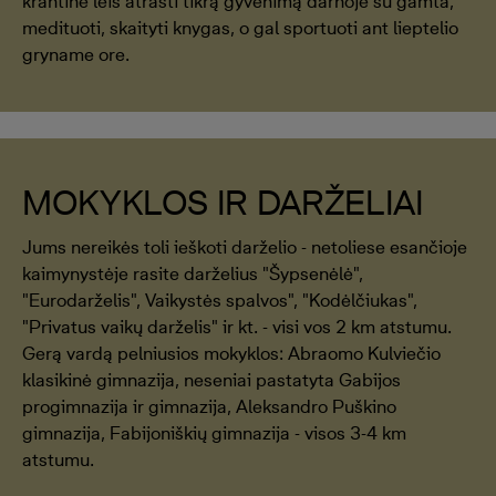
krantine leis atrasti tikrą gyvenimą darnoje su gamta,
medituoti, skaityti knygas, o gal sportuoti ant lieptelio
gryname ore.
MOKYKLOS IR DARŽELIAI
Jums nereikės toli ieškoti darželio - netoliese esančioje
kaimynystėje rasite darželius "Šypsenėlė",
"Eurodarželis", Vaikystės spalvos", "Kodėlčiukas",
"Privatus vaikų darželis" ir kt. - visi vos 2 km atstumu.
Gerą vardą pelniusios mokyklos: Abraomo Kulviečio
klasikinė gimnazija, neseniai pastatyta Gabijos
progimnazija ir gimnazija, Aleksandro Puškino
gimnazija, Fabijoniškių gimnazija - visos 3-4 km
atstumu.