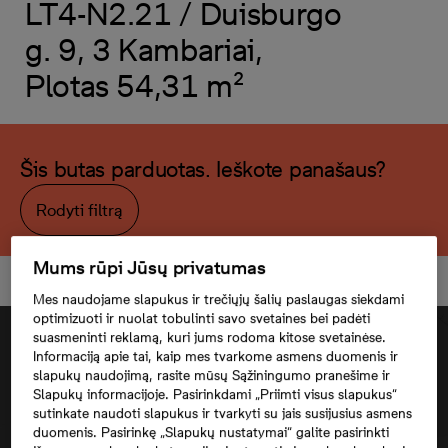
LT4-N2.21 / Duisburgo
g. 9, 3 Kambariai,
Plotas 54,31 m²
Šis butas parduotas. Ieškote panašaus?
Rodyti filtrą
Mums rūpi Jūsų privatumas
Mes naudojame slapukus ir trečiųjų šalių paslaugas siekdami
optimizuoti ir nuolat tobulinti savo svetaines bei padėti
suasmeninti reklamą, kuri jums rodoma kitose svetainėse.
Informaciją apie tai, kaip mes tvarkome asmens duomenis ir
slapukų naudojimą, rasite mūsų Sąžiningumo pranešime ir
Slapukų informacijoje. Pasirinkdami „Priimti visus slapukus“
sutinkate naudoti slapukus ir tvarkyti su jais susijusius asmens
duomenis. Pasirinkę „Slapukų nustatymai“ galite pasirinkti