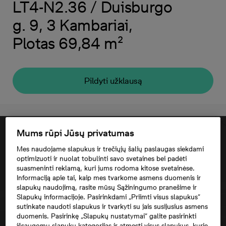
LT4-N2.36 / Duisburgo
g. 9, 3 Kambariai,
Plotas 69,84 m²
Pildyti užklausą
Mums rūpi Jūsų privatumas
Mes naudojame slapukus ir trečiųjų šalių paslaugas siekdami
optimizuoti ir nuolat tobulinti savo svetaines bei padėti
suasmeninti reklamą, kuri jums rodoma kitose svetainėse.
Informaciją apie tai, kaip mes tvarkome asmens duomenis ir
slapukų naudojimą, rasite mūsų Sąžiningumo pranešime ir
Slapukų informacijoje. Pasirinkdami „Priimti visus slapukus“
sutinkate naudoti slapukus ir tvarkyti su jais susijusius asmens
duomenis. Pasirinkę „Slapukų nustatymai“ galite pasirinkti
Norėdami matyti šį žemėlapį, jūs turite
išsaugomų slapukų kategorijas ir atmesti visus slapukus, kurie