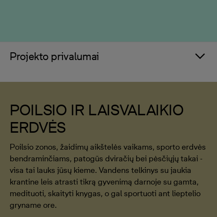
Projekto privalumai
POILSIO IR LAISVALAIKIO
ERDVĖS
Poilsio zonos, žaidimų aikštelės vaikams, sporto erdvės
bendraminčiams, patogūs dviračių bei pėsčiųjų takai -
visa tai lauks jūsų kieme. Vandens telkinys su jaukia
krantine leis atrasti tikrą gyvenimą darnoje su gamta,
medituoti, skaityti knygas, o gal sportuoti ant lieptelio
gryname ore.