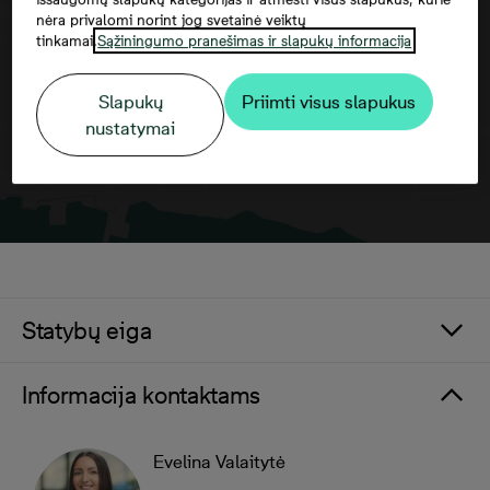
sutikti su trečiųjų šalių paslaugomis
nėra privalomi norint jog svetainė veiktų
tinkamai.
Sąžiningumo pranešimas ir slapukų informacija
Slapukų
Priimti visus slapukus
nustatymai
Statybų eiga
Informacija kontaktams
Evelina Valaitytė