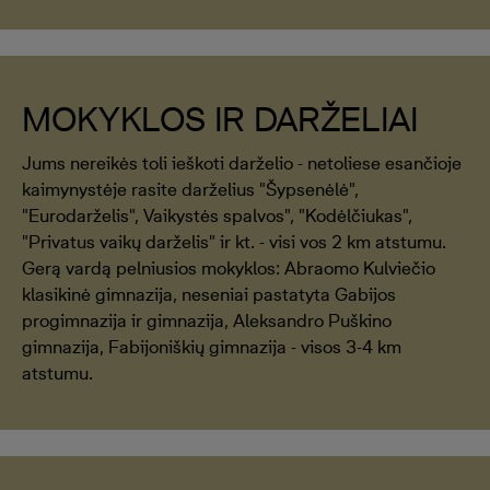
MOKYKLOS IR DARŽELIAI
Jums nereikės toli ieškoti darželio - netoliese esančioje
kaimynystėje rasite darželius "Šypsenėlė",
"Eurodarželis", Vaikystės spalvos", "Kodėlčiukas",
"Privatus vaikų darželis" ir kt. - visi vos 2 km atstumu.
Gerą vardą pelniusios mokyklos: Abraomo Kulviečio
klasikinė gimnazija, neseniai pastatyta Gabijos
progimnazija ir gimnazija, Aleksandro Puškino
gimnazija, Fabijoniškių gimnazija - visos 3-4 km
atstumu.