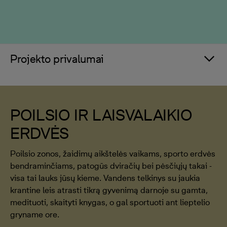
Projekto privalumai
POILSIO IR LAISVALAIKIO
ERDVĖS
Poilsio zonos, žaidimų aikštelės vaikams, sporto erdvės
bendraminčiams, patogūs dviračių bei pėsčiųjų takai -
visa tai lauks jūsų kieme. Vandens telkinys su jaukia
krantine leis atrasti tikrą gyvenimą darnoje su gamta,
medituoti, skaityti knygas, o gal sportuoti ant lieptelio
gryname ore.