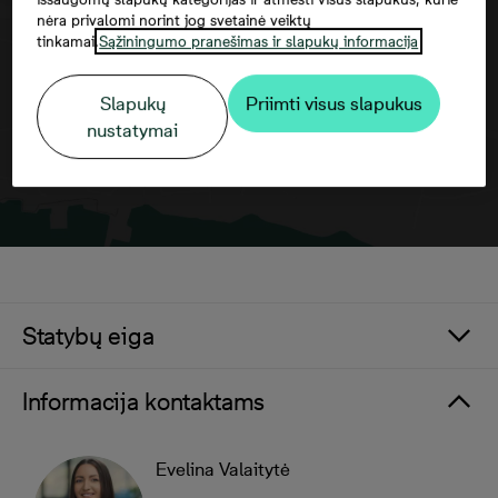
sutikti su trečiųjų šalių paslaugomis
nėra privalomi norint jog svetainė veiktų
tinkamai.
Sąžiningumo pranešimas ir slapukų informacija
Slapukų
Priimti visus slapukus
nustatymai
Statybų eiga
Informacija kontaktams
Evelina Valaitytė