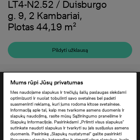
LT4-N2.52 / Duisburgo
g. 9, 2 Kambariai,
Plotas 44,19 m²
Pildyti užklausą
Mums rūpi Jūsų privatumas
Mes naudojame slapukus ir trečiųjų šalių paslaugas siekdami
optimizuoti ir nuolat tobulinti savo svetaines bei padėti
suasmeninti reklamą, kuri jums rodoma kitose svetainėse.
Informaciją apie tai, kaip mes tvarkome asmens duomenis ir
slapukų naudojimą, rasite mūsų Sąžiningumo pranešime ir
Slapukų informacijoje. Pasirinkdami „Priimti visus slapukus“
sutinkate naudoti slapukus ir tvarkyti su jais susijusius asmens
duomenis. Pasirinkę „Slapukų nustatymai“ galite pasirinkti
Norėdami matyti šį žemėlapį, jūs turite
išsaugomų slapukų kategorijas ir atmesti visus slapukus, kurie