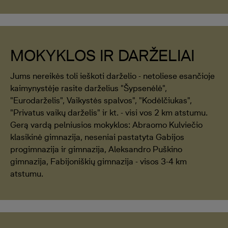
MOKYKLOS IR DARŽELIAI
Jums nereikės toli ieškoti darželio - netoliese esančioje
kaimynystėje rasite darželius "Šypsenėlė",
"Eurodarželis", Vaikystės spalvos", "Kodėlčiukas",
"Privatus vaikų darželis" ir kt. - visi vos 2 km atstumu.
Gerą vardą pelniusios mokyklos: Abraomo Kulviečio
klasikinė gimnazija, neseniai pastatyta Gabijos
progimnazija ir gimnazija, Aleksandro Puškino
gimnazija, Fabijoniškių gimnazija - visos 3-4 km
atstumu.