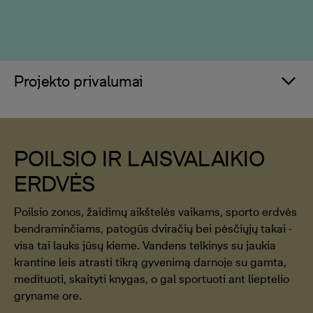
Projekto privalumai
POILSIO IR LAISVALAIKIO
ERDVĖS
Poilsio zonos, žaidimų aikštelės vaikams, sporto erdvės
bendraminčiams, patogūs dviračių bei pėsčiųjų takai -
visa tai lauks jūsų kieme. Vandens telkinys su jaukia
krantine leis atrasti tikrą gyvenimą darnoje su gamta,
medituoti, skaityti knygas, o gal sportuoti ant lieptelio
gryname ore.