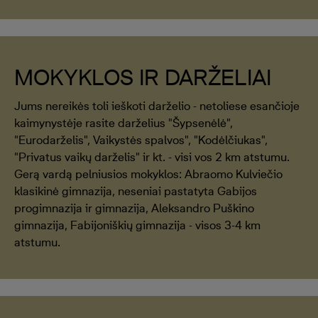
MOKYKLOS IR DARŽELIAI
Jums nereikės toli ieškoti darželio - netoliese esančioje
kaimynystėje rasite darželius "Šypsenėlė",
"Eurodarželis", Vaikystės spalvos", "Kodėlčiukas",
"Privatus vaikų darželis" ir kt. - visi vos 2 km atstumu.
Gerą vardą pelniusios mokyklos: Abraomo Kulviečio
klasikinė gimnazija, neseniai pastatyta Gabijos
progimnazija ir gimnazija, Aleksandro Puškino
gimnazija, Fabijoniškių gimnazija - visos 3-4 km
atstumu.