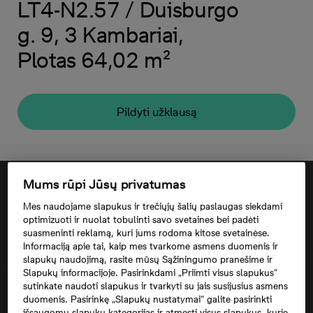
LT4-N2.57 / Duisburgo
g. 9, 3 Kambariai,
Plotas 64,02 m²
Pildyti užklausą
Mums rūpi Jūsų privatumas
Mes naudojame slapukus ir trečiųjų šalių paslaugas siekdami
optimizuoti ir nuolat tobulinti savo svetaines bei padėti
suasmeninti reklamą, kuri jums rodoma kitose svetainėse.
Informaciją apie tai, kaip mes tvarkome asmens duomenis ir
slapukų naudojimą, rasite mūsų Sąžiningumo pranešime ir
Slapukų informacijoje. Pasirinkdami „Priimti visus slapukus“
sutinkate naudoti slapukus ir tvarkyti su jais susijusius asmens
duomenis. Pasirinkę „Slapukų nustatymai“ galite pasirinkti
Norėdami matyti šį žemėlapį, jūs turite
išsaugomų slapukų kategorijas ir atmesti visus slapukus, kurie