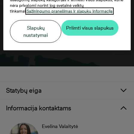
sutikti su trečiųjų šalių paslaugomis
nėra privalomi norint jog svetainė veiktų
tinkamai.
Sąžiningumo pranešimas ir slapukų informacija
Slapukų
Priimti visus slapukus
nustatymai
Statybų eiga
Informacija kontaktams
Evelina Valaitytė