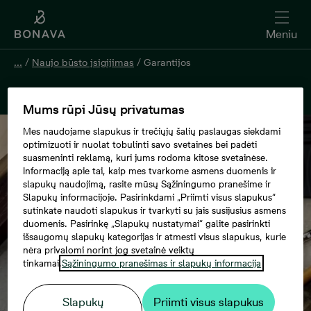
Meniu
...
/
Naujo būsto įsigijimas
/
Garantijos
Garantijos
Mums rūpi Jūsų privatumas
Mes naudojame slapukus ir trečiųjų šalių paslaugas siekdami
optimizuoti ir nuolat tobulinti savo svetaines bei padėti
suasmeninti reklamą, kuri jums rodoma kitose svetainėse.
Informaciją apie tai, kaip mes tvarkome asmens duomenis ir
slapukų naudojimą, rasite mūsų Sąžiningumo pranešime ir
Slapukų informacijoje. Pasirinkdami „Priimti visus slapukus“
sutinkate naudoti slapukus ir tvarkyti su jais susijusius asmens
duomenis. Pasirinkę „Slapukų nustatymai“ galite pasirinkti
išsaugomų slapukų kategorijas ir atmesti visus slapukus, kurie
nėra privalomi norint jog svetainė veiktų
tinkamai.
Sąžiningumo pranešimas ir slapukų informacija
Slapukų
Priimti visus slapukus