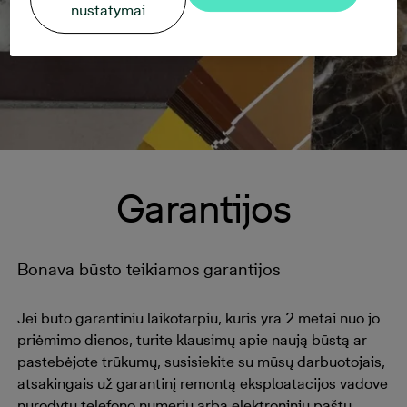
nustatymai
Garantijos
Bonava būsto teikiamos garantijos
Jei buto garantiniu laikotarpiu, kuris yra 2 metai nuo jo
priėmimo dienos, turite klausimų apie naują būstą ar
pastebėjote trūkumų, susisiekite su mūsų darbuotojais,
atsakingais už garantinį remontą eksploatacijos vadove
nurodytu telefono numeriu arba elektroniniu paštu.