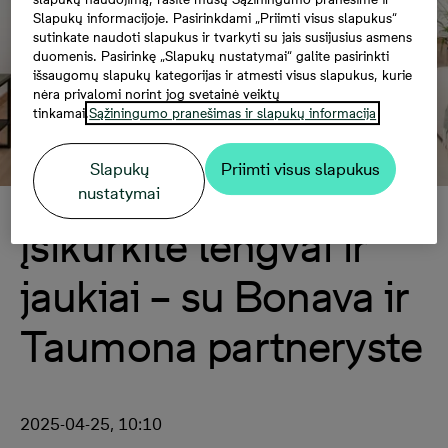
Slapukų informacijoje. Pasirinkdami „Priimti visus slapukus“
sutinkate naudoti slapukus ir tvarkyti su jais susijusius asmens
duomenis. Pasirinkę „Slapukų nustatymai“ galite pasirinkti
išsaugomų slapukų kategorijas ir atmesti visus slapukus, kurie
nėra privalomi norint jog svetainė veiktų
tinkamai.
Sąžiningumo pranešimas ir slapukų informacija
Slapukų
Priimti visus slapukus
nustatymai
Įsikurkite lengvai ir
jaukiai – su Bonava ir
Taumona partneryste
2025-04-25, 10:10