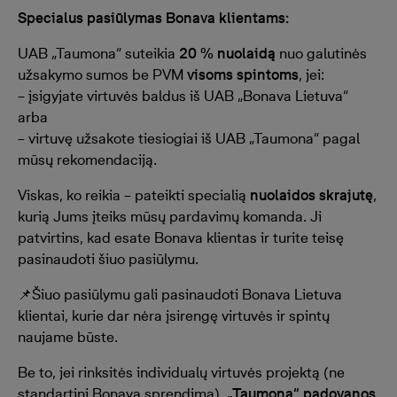
Specialus pasiūlymas Bonava klientams:
UAB „Taumona“ suteikia
20 % nuolaidą
nuo galutinės
užsakymo sumos be PVM
visoms spintoms
, jei:
– įsigyjate virtuvės baldus iš UAB „Bonava Lietuva“
arba
– virtuvę užsakote tiesiogiai iš UAB „Taumona“ pagal
mūsų rekomendaciją.
Viskas, ko reikia – pateikti specialią
nuolaidos skrajutę
,
kurią Jums įteiks mūsų pardavimų komanda. Ji
patvirtins, kad esate Bonava klientas ir turite teisę
pasinaudoti šiuo pasiūlymu.
📌Šiuo pasiūlymu gali pasinaudoti Bonava Lietuva
klientai, kurie dar nėra įsirengę virtuvės ir spintų
naujame būste.
Be to, jei rinksitės individualų virtuvės projektą (ne
standartinį Bonava sprendimą),
„Taumona“ padovanos