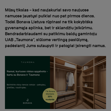
Mūsų tikslas – kad naujakuriai savo naujuose
namuose jaustųsi puikiai nuo pat pirmos dienos.
Todėl Bonava Lietuva rūpinasi ne tik kokybiška
gyvenamąja aplinka, bet ir sklandžiu įsikūrimu.
Bendradarbiaudami su patikimu baldų gamintoju
UAB „Taumona“, siūlome vertingą pasiūlymą,
padėsiantį Jums sutaupyti ir patogiai įsirengti namus.