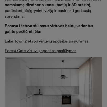
nemokamą dizainerio konsultaciją ir 3D brėžinį
,
padėsiantį išsigryninti viziją ir pasirinkti geriausią
sprendimą.
Bonava Lietuva siūlomus virtuvės baldų variantus
galite peržiūrėti čia:
Lake Town 2 etapo virtuvių apdailos pasiūlymas
Forest Gate virtuvių apdailos pasiūlymas