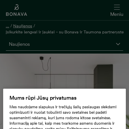
Meniu
...
/
Naujienos
/
Įsikurkite lengvai ir jaukiai – su Bonava ir Taumona partneryste
Naujienos
Mums rūpi Jūsų privatumas
Mes naudojame slapukus ir trečiųjų šalių paslaugas siekdami
optimizuoti ir nuolat tobulinti savo svetaines bei padėti
suasmeninti reklamą, kuri jums rodoma kitose svetainėse.
Informaciją apie tai, kaip mes tvarkome asmens duomenis ir
slapukų naudojimą, rasite mūsų Sąžiningumo pranešime ir