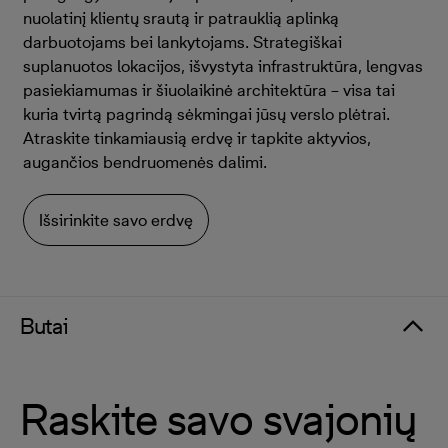
nuolatinį klientų srautą ir patrauklią aplinką
darbuotojams bei lankytojams. Strategiškai
suplanuotos lokacijos, išvystyta infrastruktūra, lengvas
pasiekiamumas ir šiuolaikinė architektūra – visa tai
kuria tvirtą pagrindą sėkmingai jūsų verslo plėtrai.
Atraskite tinkamiausią erdvę ir tapkite aktyvios,
augančios bendruomenės dalimi.
Išsirinkite savo erdvę
Butai
Raskite savo svajonių