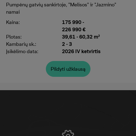
Pumpėnų gatvių sankirtoje, "Melisos" ir "Jazmino"
namai
Kaina:
175 990
-
226 990 €
Plotas:
39,61 - 60,32 m²
Kambarių sk.:
2 - 3
Įsikėlimo data:
2026 IV ketvirtis
Pildyti užklausą