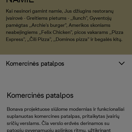
Kai nesinori gamint namie, Jus džiugins restoranų
įvairovė - Greitiems pietums - ,,Ilunch'', Gyventojų
pamėgtas ,,Archie's burger'', Amerikos skoniams
neabejingiems ,,Felix Chicken'', picos vakarams ,,Pizza
Express'', ,,Čili Pizza'', ,,Dominos pizza'' ir begalės kitų.
Komercinės patalpos
Komercinės patalpos
Bonava projektuose siūlome modernias ir funkcionaliai
suplanuotas komercines patalpas, pritaikytas įvairių
sričių verslams. Čia verslo erdvės derinamos su
patogiu gyvenamuoju aplinkos ritmu, užtikrinant