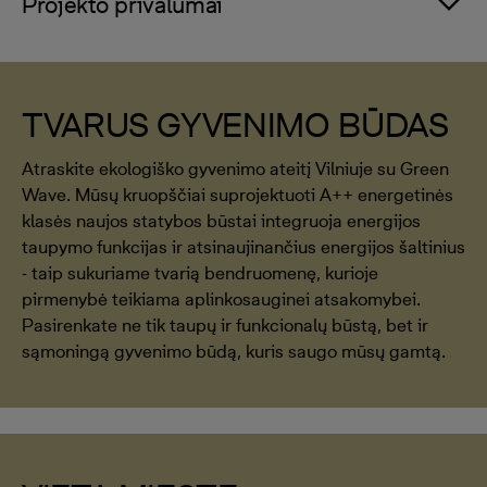
Projekto privalumai
TVARUS GYVENIMO BŪDAS
Atraskite ekologiško gyvenimo ateitį Vilniuje su Green
Wave. Mūsų kruopščiai suprojektuoti A++ energetinės
klasės naujos statybos būstai integruoja energijos
taupymo funkcijas ir atsinaujinančius energijos šaltinius
- taip sukuriame tvarią bendruomenę, kurioje
pirmenybė teikiama aplinkosauginei atsakomybei.
Pasirenkate ne tik taupų ir funkcionalų būstą, bet ir
sąmoningą gyvenimo būdą, kuris saugo mūsų gamtą.