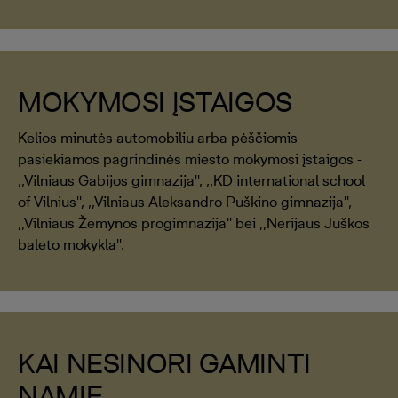
MOKYMOSI ĮSTAIGOS
Kelios minutės automobiliu arba pėščiomis
pasiekiamos pagrindinės miesto mokymosi įstaigos -
,,Vilniaus Gabijos gimnazija'', ,,KD international school
of Vilnius'', ,,Vilniaus Aleksandro Puškino gimnazija'',
,,Vilniaus Žemynos progimnazija'' bei ,,Nerijaus Juškos
baleto mokykla''.
KAI NESINORI GAMINTI
NAMIE