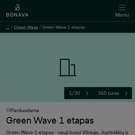
Meniu
...
...
/
/
Green Wave
Green Wave
/
/
Green Wave 1 etapas
Green Wave 1 etapas
Pildyti užklausą
1/30
360 turas
Parduodama
Green Wave 1 etapas
Green Wave 1 etapas - nauji butai Vilniuje, Justiniškių ir