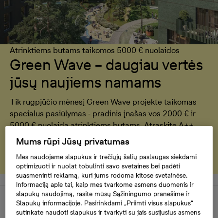
Atrinktiems butams taikomos 5000 € nuolaidos
Green Wave – daugiau vertės
jūsų naujiems namams
Tik rugpjūčio mėnesį Green Wave projekte taikomas
specialus pasiūlymas - pradinis įnašas vos 2000 € ir
5000 € nuolaida atrinktiems butams. Atraskite A++
energinės klasės namus, kuriuose dera komfortas,
Mums rūpi Jūsų privatumas
kokybė ir gyvenimas žalumos apsuptyje.
Mes naudojame slapukus ir trečiųjų šalių paslaugas siekdami
optimizuoti ir nuolat tobulinti savo svetaines bei padėti
suasmeninti reklamą, kuri jums rodoma kitose svetainėse.
Informaciją apie tai, kaip mes tvarkome asmens duomenis ir
slapukų naudojimą, rasite mūsų Sąžiningumo pranešime ir
Apie projektą
Slapukų informacijoje. Pasirinkdami „Priimti visus slapukus“
sutinkate naudoti slapukus ir tvarkyti su jais susijusius asmens