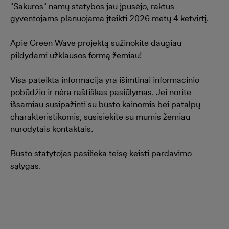
"Sakuros" namų statybos jau įpusėjo, raktus
gyventojams planuojama įteikti 2026 metų 4 ketvirtį.
Apie Green Wave projektą sužinokite daugiau
pildydami užklausos formą žemiau!
Visa pateikta informacija yra išimtinai informacinio
pobūdžio ir nėra raštiškas pasiūlymas. Jei norite
išsamiau susipažinti su būsto kainomis bei patalpų
charakteristikomis, susisiekite su mumis žemiau
nurodytais kontaktais.
Būsto statytojas pasilieka teisę keisti pardavimo
sąlygas.