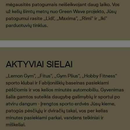
mėgausitės patogumais neišeikvojant daug laiko. Vos
už kelių šimtų metrų nuo Green Wave projekto, Jūsų
patogumui rasite ,,Lidl', ,,Maxima'', ,,Rimi'' ir ,,Iki''
parduotuvių tinklus.
AKTYVIAI SIELAI
,,Lemon Gym'', ,,Fitus'', ,,Gym Plius'', ,,Hobby Fitness''
sporto klubai ir Fabijoniškių baseinas pasiekiami
pėščiomis ir vos kelios minutės automobiliu. Gyvenimas
šalia gamtos suteikia daugybę galimybių ir sportui po
atviru dangum - Įrengtos sporto erdvės Jūsų kieme,
patogūs pėsčiųjų ir dviračių takai, vos per kelias
minutes pasiekiami parkai, vandens telkiniai ir
miškeliai.