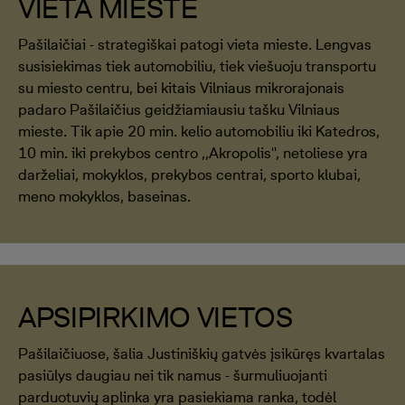
VIETA MIESTE
Pašilaičiai - strategiškai patogi vieta mieste. Lengvas
susisiekimas tiek automobiliu, tiek viešuoju transportu
su miesto centru, bei kitais Vilniaus mikrorajonais
padaro Pašilaičius geidžiamiausiu tašku Vilniaus
mieste. Tik apie 20 min. kelio automobiliu iki Katedros,
10 min. iki prekybos centro ,,Akropolis'', netoliese yra
darželiai, mokyklos, prekybos centrai, sporto klubai,
meno mokyklos, baseinas.
APSIPIRKIMO VIETOS
Pašilaičiuose, šalia Justiniškių gatvės įsikūręs kvartalas
pasiūlys daugiau nei tik namus - šurmuliuojanti
parduotuvių aplinka yra pasiekiama ranka, todėl