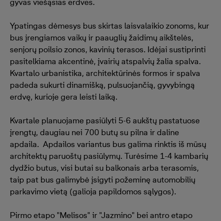
gyvas viešąsias erdves.
Ypatingas dėmesys bus skirtas laisvalaikio zonoms, kur
bus įrengiamos vaikų ir paauglių žaidimų aikštelės,
senjorų poilsio zonos, kavinių terasos. Idėjai sustiprinti
pasitelkiama akcentinė, įvairių atspalvių žalia spalva.
Kvartalo urbanistika, architektūrinės formos ir spalva
padeda sukurti dinamišką, pulsuojančią, gyvybingą
erdvę, kurioje gera leisti laiką.
Kvartale planuojame pasiūlyti 5-6 aukštų pastatuose
įrengtų, daugiau nei 700 butų su pilna ir daline
apdaila. Apdailos variantus bus galima rinktis iš mūsų
architektų paruoštų pasiūlymų. Turėsime 1-4 kambarių
dydžio butus, visi butai su balkonais arba terasomis,
taip pat bus galimybė įsigyti požeminę automobilių
parkavimo vietą (galioja papildomos sąlygos).
Pirmo etapo "Melisos" ir "Jazmino" bei antro etapo