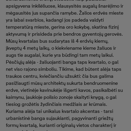
apsigyvena inkilėliuose, klausysitės augalų šnarėjimo ir
mėgausitės jus supančia ramybe. Žalios erdvės mieste
yra labai svarbios, kadangi jos padeda valdyti
temperatūrą mieste, gerina oro kokybę, skatina fizinį
aktyvumą ir prisideda prie bendros gyventojų gerovės.
Mūsų kvartalas bus sudarytas iš 4 erdvių kiemų,
įkveptų 4 metų laikų, o kiekviename kieme žaliuos ir
augs tie augalai, kurie yra būdingi tam metų laikui.
Pėsčiųjų alėja - žaliuojanti banga taps kvartalo, o gal
net viso rajono simboliu. Tikime, kad būtent alėja taps
traukos centru, kviečiančiu užsukti: čia bus galima
pasižiaugti mūsų architektų sukurta bendruomenine
erdve, vietinėje kavinukėje išgerti kavos, pasikalbėti su
kaimynu, jaukioje poilsio zonoje skaityti knygą, o gal
tiesiog grožėtis žydinčiais medžiais ar krūmais.
Kuriama alėja tai unikalus kvartalo akcentas - tarsi
urbanistinė banga sujaukianti, pagyvinanti griežtų
formų kvartalą, kurianti originalų vietos charakterį ir