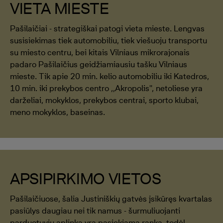
VIETA MIESTE
Pašilaičiai - strategiškai patogi vieta mieste. Lengvas
susisiekimas tiek automobiliu, tiek viešuoju transportu
su miesto centru, bei kitais Vilniaus mikrorajonais
padaro Pašilaičius geidžiamiausiu tašku Vilniaus
mieste. Tik apie 20 min. kelio automobiliu iki Katedros,
10 min. iki prekybos centro ,,Akropolis'', netoliese yra
darželiai, mokyklos, prekybos centrai, sporto klubai,
meno mokyklos, baseinas.
APSIPIRKIMO VIETOS
Pašilaičiuose, šalia Justiniškių gatvės įsikūręs kvartalas
pasiūlys daugiau nei tik namus - šurmuliuojanti
parduotuvių aplinka yra pasiekiama ranka, todėl