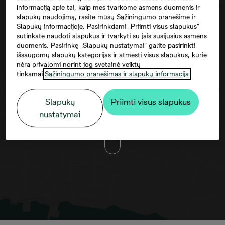
Informaciją apie tai, kaip mes tvarkome asmens duomenis ir
slapukų naudojimą, rasite mūsų Sąžiningumo pranešime ir
Slapukų informacijoje. Pasirinkdami „Priimti visus slapukus“
sutinkate naudoti slapukus ir tvarkyti su jais susijusius asmens
duomenis. Pasirinkę „Slapukų nustatymai“ galite pasirinkti
išsaugomų slapukų kategorijas ir atmesti visus slapukus, kurie
nėra privalomi norint jog svetainė veiktų
tinkamai.
Sąžiningumo pranešimas ir slapukų informacija
Norėdami matyti šį žemėlapį, jūs turite
Slapukų
Priimti visus slapukus
sutikti su trečiųjų šalių paslaugomis
nustatymai