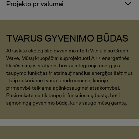
Projekto privalumai
TVARUS GYVENIMO BŪDAS
Atraskite ekologiško gyvenimo ateitį Vilniuje su Green
Wave. Mūsų kruopščiai suprojektuoti A++ energetinės
klasės naujos statybos būstai integruoja energijos
taupymo funkcijas ir atsinaujinančius energijos šaltinius
- taip sukuriame tvarią bendruomenę, kurioje
pirmenybė teikiama aplinkosauginei atsakomybei.
Pasirenkate ne tik taupų ir funkcionalų būstą, bet ir
sąmoningą gyvenimo būdą, kuris saugo mūsų gamtą.