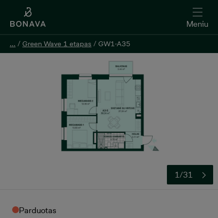
Meniu
...
...
/
/
Green Wave 1 etapas
Green Wave 1 etapas
/
/
GW1-A35
GW1-A35
1/31
Parduotas