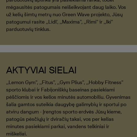
mėgausitės patogumais neišeikvojant daug laiko. Vos
už kelių šimtų metrų nuo Green Wave projekto, Jūsų
patogumui rasite ,,Lidl', ,,Maxima'', ,,Rimi'' ir ,,Iki''
parduotuvių tinklus.
AKTYVIAI SIELAI
,,Lemon Gym'', ,,Fitus'', ,,Gym Plius'', ,,Hobby Fitness''
sporto klubai ir Fabijoniškių baseinas pasiekiami
pėščiomis ir vos kelios minutės automobiliu. Gyvenimas
šalia gamtos suteikia daugybę galimybių ir sportui po
atviru dangum - Įrengtos sporto erdvės Jūsų kieme,
patogūs pėsčiųjų ir dviračių takai, vos per kelias
minutes pasiekiami parkai, vandens telkiniai ir
miškeliai.