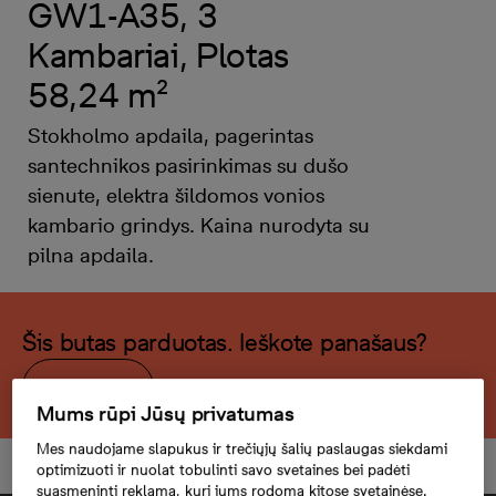
GW1-A35, 3
Kambariai, Plotas
58,24 m²
Stokholmo apdaila, pagerintas
santechnikos pasirinkimas su dušo
sienute, elektra šildomos vonios
kambario grindys. Kaina nurodyta su
pilna apdaila.
Šis butas parduotas. Ieškote panašaus?
Rodyti filtrą
Mums rūpi Jūsų privatumas
Mes naudojame slapukus ir trečiųjų šalių paslaugas siekdami
optimizuoti ir nuolat tobulinti savo svetaines bei padėti
suasmeninti reklamą, kuri jums rodoma kitose svetainėse.