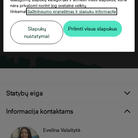
sutikti su trečiųjų šalių paslaugomis
nėra privalomi norint jog svetainė veiktų
tinkamai.
Sąžiningumo pranešimas ir slapukų informacija
Slapukų
Priimti visus slapukus
nustatymai
Statybų eiga
Informacija kontaktams
Evelina Valaitytė