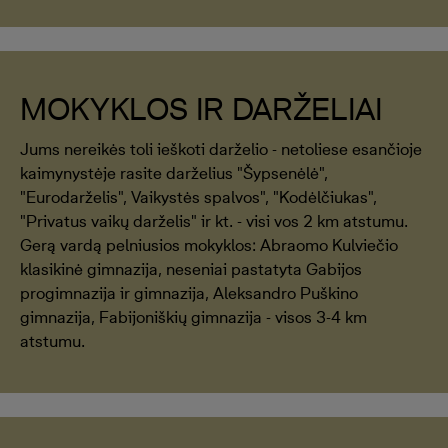
MOKYKLOS IR DARŽELIAI
Jums nereikės toli ieškoti darželio - netoliese esančioje
kaimynystėje rasite darželius "Šypsenėlė",
"Eurodarželis", Vaikystės spalvos", "Kodėlčiukas",
"Privatus vaikų darželis" ir kt. - visi vos 2 km atstumu.
Gerą vardą pelniusios mokyklos: Abraomo Kulviečio
klasikinė gimnazija, neseniai pastatyta Gabijos
progimnazija ir gimnazija, Aleksandro Puškino
gimnazija, Fabijoniškių gimnazija - visos 3-4 km
atstumu.