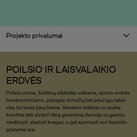
Projekto privalumai
POILSIO IR LAISVALAIKIO
ERDVĖS
Poilsio zonos, žaidimų aikštelės vaikams, sporto erdvės
bendraminčiams, patogūs dviračių bei pėsčiųjų takai -
visa tai lauks jūsų kieme. Vandens telkinys su jaukia
krantine leis atrasti tikrą gyvenimą darnoje su gamta,
medituoti, skaityti knygas, o gal sportuoti ant lieptelio
gryname ore.