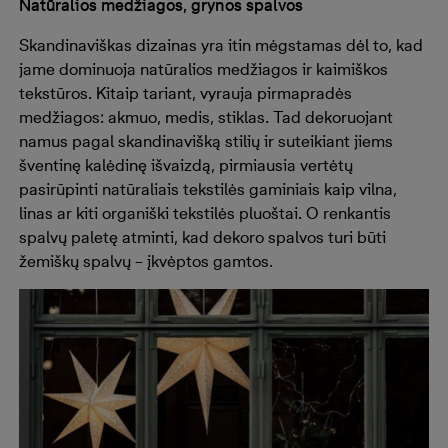
Natūralios medžiagos, grynos spalvos
Skandinaviškas dizainas yra itin mėgstamas dėl to, kad
jame dominuoja natūralios medžiagos ir kaimiškos
tekstūros. Kitaip tariant, vyrauja pirmapradės
medžiagos: akmuo, medis, stiklas. Tad dekoruojant
namus pagal skandinavišką stilių ir suteikiant jiems
šventinę kalėdinę išvaizdą, pirmiausia vertėtų
pasirūpinti natūraliais tekstilės gaminiais kaip vilna,
linas ar kiti organiški tekstilės pluoštai. O renkantis
spalvų paletę atminti, kad dekoro spalvos turi būti
žemiškų spalvų – įkvėptos gamtos.