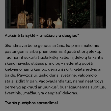
Auksinė taisyklė – „mažiau yra daugiau“
Skandinavai bene geriausiai žino, kaip minimaliomis
pastangomis arba priemonėmis išgauti stiprų efektą.
Tad norint sukurti šiuolaikišką kalėdinį dekorą laikantis
skandinaviško stiliaus principų – nederėtų puošti
kiekvieno namų kampo, geriau išskirti keletą erdvių ar
baldų. Pavyzdžiui, lauko duris, svetainę, valgomojo
stalą, židinį ir pan. Vadovaujantis tuo, namai neatrodys
pernelyg apkrauti ar „sunkūs“, bus išgaunamas subtilus,
šventinis, „mažiau yra daugiau“ dekoras.
Tvarūs puošybos sprendimai