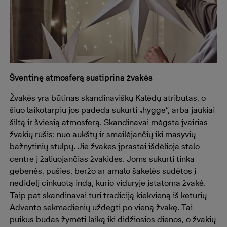
Šventinę atmosferą sustiprina žvakės
Žvakės yra būtinas skandinaviškų Kalėdų atributas, o
šiuo laikotarpiu jos padeda sukurti „hygge“, arba jaukiai
šiltą ir šviesią atmosferą. Skandinavai mėgsta įvairias
žvakių rūšis: nuo aukštų ir smailėjančių iki masyvių
bažnytinių stulpų. Jie žvakes įprastai išdėlioja stalo
centre į žaliuojančias žvakides. Joms sukurti tinka
gebenės, pušies, beržo ar amalo šakelės sudėtos į
nedidelį cinkuotą indą, kurio viduryje įstatoma žvakė.
Taip pat skandinavai turi tradiciją kiekvieną iš keturių
Advento sekmadienių uždegti po vieną žvakę. Tai
puikus būdas žymėti laiką iki didžiosios dienos, o žvakių