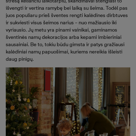
stresą keliančiu laikotarpiu, skandinavai stengiasi to
išvengti ir vertina ramybę bei laiką su šeima. Todėl pas
juos populiaru prieš šventes rengti kalėdines dirbtuves
ir sukviesti visus šeimos narius – nuo mažiausio iki
vyriausio. Jų metu yra pinami vainikai, gaminamos
šventinės namų dekoracijos arba kepami imbieriniai
sausainiai. Be to, tokiu būdu gimsta ir patys gražiausi
kalėdiniai namų papuošimai, kuriems nereikia išleisti
daug pinigų.