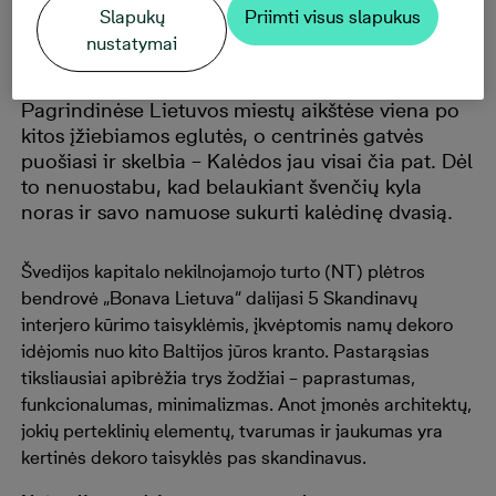
Slapukų
Priimti visus slapukus
Kalėdoms
nustatymai
Pagrindinėse Lietuvos miestų aikštėse viena po
kitos įžiebiamos eglutės, o centrinės gatvės
puošiasi ir skelbia – Kalėdos jau visai čia pat. Dėl
to nenuostabu, kad belaukiant švenčių kyla
noras ir savo namuose sukurti kalėdinę dvasią.
Švedijos kapitalo nekilnojamojo turto (NT) plėtros
bendrovė „Bonava Lietuva“ dalijasi 5 Skandinavų
interjero kūrimo taisyklėmis, įkvėptomis namų dekoro
idėjomis nuo kito Baltijos jūros kranto. Pastarąsias
tiksliausiai apibrėžia trys žodžiai – paprastumas,
funkcionalumas, minimalizmas. Anot įmonės architektų,
jokių perteklinių elementų, tvarumas ir jaukumas yra
kertinės dekoro taisyklės pas skandinavus.