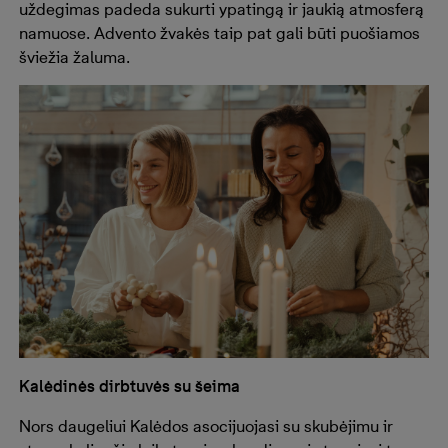
uždegimas padeda sukurti ypatingą ir jaukią atmosferą
namuose. Advento žvakės taip pat gali būti puošiamos
šviežia žaluma.
Kalėdinės dirbtuvės su šeima
Nors daugeliui Kalėdos asocijuojasi su skubėjimu ir