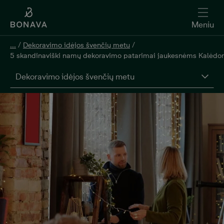
Meniu
...
/
Dekoravimo idėjos švenčių metu
/
5 skandinaviški namų dekoravimo patarimai jaukesnėms Kalėd
Dekoravimo idėjos švenčių metu