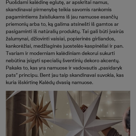
Puošdami kalėdinę eglutę, ar apskritai namus,
skandinavai pirmenybę teikia savomis rankomis
pagamintiems žaisliukams iš jau namuose esančių
priemonių arba to, ką galima atsinešti iš gamtos ar
pasigaminti iš natūralių produktų. Tai gali būti įvairūs
žalumynai, džiovinti vaisiai, popierinės girliandos,
kankorėžiai, medžiaginės juostelės-kaspinėliai ir pan.
Tvariam ir moderniam kalėdiniam dekorui sukurti
nebūtina įsigyti specialių šventinių dekoro akcentų.
Pakaks to, kas yra namuose ir vadovautis „pasidaryk
pats“ principu. Bent jau taip skandinavai suvokia, kas
kuria išskirtinę Kalėdų dvasią namuose.