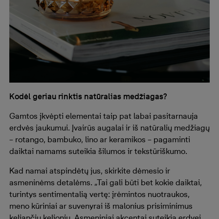
Kodėl geriau rinktis natūralias medžiagas?
Gamtos įkvėpti elementai taip pat labai pasitarnauja
erdvės jaukumui. Įvairūs augalai ir iš natūralių medžiagų
– rotango, bambuko, lino ar keramikos – pagaminti
daiktai namams suteikia šilumos ir tekstūriškumo.
Kad namai atspindėtų jus, skirkite dėmesio ir
asmeninėms detalėms. „Tai gali būti bet kokie daiktai,
turintys sentimentalią vertę: įrėmintos nuotraukos,
meno kūriniai ar suvenyrai iš malonius prisiminimus
keliančių kelionių. Asmeniniai akcentai suteikia erdvei