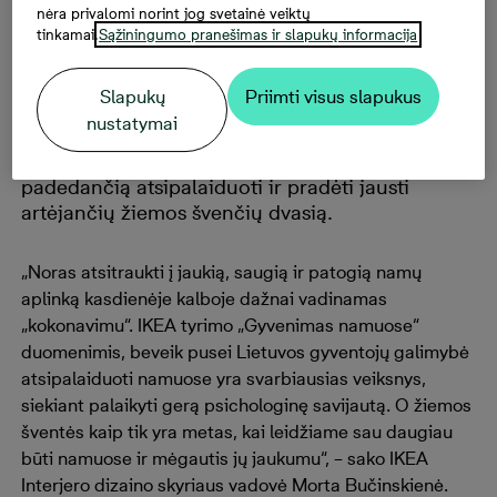
nėra privalomi norint jog svetainė veiktų
neišlaidaujant?
tinkamai.
Sąžiningumo pranešimas ir slapukų informacija
Slapukų
Priimti visus slapukus
Laukiate jų ar dar ne, bet Kalėdos jau kitą
nustatymai
mėnesį. Interjero dizainerė dalinasi patarimais,
kaip sukurti jaukią, šiltą ir svetingą aplinką,
padedančią atsipalaiduoti ir pradėti jausti
artėjančių žiemos švenčių dvasią.
„Noras atsitraukti į jaukią, saugią ir patogią namų
aplinką kasdienėje kalboje dažnai vadinamas
„kokonavimu“. IKEA tyrimo „Gyvenimas namuose“
duomenimis, beveik pusei Lietuvos gyventojų galimybė
atsipalaiduoti namuose yra svarbiausias veiksnys,
siekiant palaikyti gerą psichologinę savijautą. O žiemos
šventės kaip tik yra metas, kai leidžiame sau daugiau
būti namuose ir mėgautis jų jaukumu“, – sako IKEA
Interjero dizaino skyriaus vadovė Morta Bučinskienė.