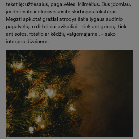
tekstilę: užtiesalus, pagalvėles, kilimėlius. Bus įdomiau,
jei derinsite ir sluoksniuosite skirtingas tekstūras.
Megzti apklotai gražiai atrodys šalia lygaus audinio
pagalvėlių, o dirbtiniai avikailiai – tiek ant grindų, tiek
ant sofos, fotelio ar kėdžių valgomajame“, – sako
interjero dizainerė.