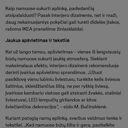
Kaip namuose sukurti aplinką, padedančią
atsipalaiduoti? Pasak interjero dizainerės, net ir maži,
daug nekainuojantys pokyčiai gali turėti didelės įtakos,
rašoma IKEA pranešime žiniasklaidai.
Jaukus apšvietimas ir tekstilė
Kai už lango tamsu, apšvietimas – vienas iš lengviausių
būdų namuose sukurti jaukią atmosferą. Siekiant
maksimalaus efekto, interjero dizainerė rekomenduoja
derinti įvairius apšvietimo sprendimus. „Užuot
pasikliovę vienu lubiniu šviestuvu, turėkite kelis šviesos
šaltinius, skleidžiančius šiltą, ne per ryškią šviesą.
Įvairiose kambario vietose gali atsirasti žvakės, staliniai
šviestuvai, LED lempučių girliandos ar kitos
šviečiančios dekoracijos“, – siūlo M. Bučinskienė.
Kuriant patogią namų aplinką, svarbus vaidmuo tenka ir
tekstilei. „Kad namuose būtų šilta ir gera, pasitelkite