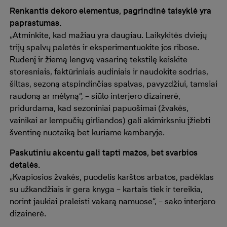
Renkantis dekoro elementus, pagrindinė taisyklė yra
paprastumas.
„Atminkite, kad mažiau yra daugiau. Laikykitės dviejų
trijų spalvų paletės ir eksperimentuokite jos ribose.
Rudenį ir žiemą lengvą vasarinę tekstilę keiskite
storesniais, faktūriniais audiniais ir naudokite sodrias,
šiltas, sezoną atspindinčias spalvas, pavyzdžiui, tamsiai
raudoną ar mėlyną“, – siūlo interjero dizainerė,
pridurdama, kad sezoniniai papuošimai (žvakės,
vainikai ar lempučių girliandos) gali akimirksniu įžiebti
šventinę nuotaiką bet kuriame kambaryje.
Paskutiniu akcentu gali tapti mažos, bet svarbios
detalės.
„Kvapiosios žvakės, puodelis karštos arbatos, padėklas
su užkandžiais ir gera knyga – kartais tiek ir tereikia,
norint jaukiai praleisti vakarą namuose“, – sako interjero
dizainerė.