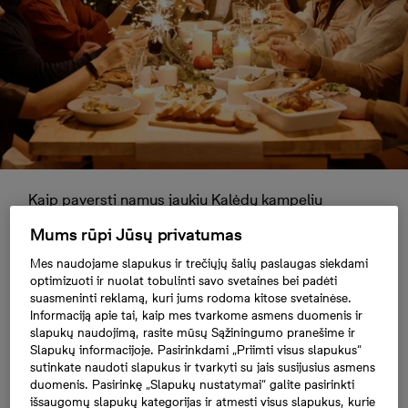
Kaip paversti namus jaukiu Kalėdų kampeliu
neišlaidaujant?
Mums rūpi Jūsų privatumas
Mes naudojame slapukus ir trečiųjų šalių paslaugas siekdami
optimizuoti ir nuolat tobulinti savo svetaines bei padėti
Kaip paversti namus
suasmeninti reklamą, kuri jums rodoma kitose svetainėse.
Informaciją apie tai, kaip mes tvarkome asmens duomenis ir
jaukiu Kalėdų
slapukų naudojimą, rasite mūsų Sąžiningumo pranešime ir
Slapukų informacijoje. Pasirinkdami „Priimti visus slapukus“
sutinkate naudoti slapukus ir tvarkyti su jais susijusius asmens
kampeliu
duomenis. Pasirinkę „Slapukų nustatymai“ galite pasirinkti
išsaugomų slapukų kategorijas ir atmesti visus slapukus, kurie