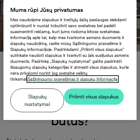
Mums rūpi Jūsų privatumas
Mes naudojame slapukus ir trečiųjų šalių paslaugas siekdami
optimizuoti ir nuolat tobulinti savo svetaines bei padėti
suasmeninti reklamą, kuri jums rodoma kitose svetainėse.
Informaciją apie tai, kaip mes tvarkome asmens duomenis ir
slapukų naudojimą, rasite mūsų Sąžiningumo pranešime ir
Slapukų informacijoje. Pasirinkdami „Priimti visus slapukus“
sutinkate naudoti slapukus ir tvarkyti su jais susijusius asmens
Kodėl verta rinktis naujos statybos butus?
duomenis. Pasirinkę „Slapukų nustatymai“ galite pasirinkti
išsaugomų slapukų kategorijas ir atmesti visus slapukus, kurie
nėra privalomi norint jog svetainė veiktų
tinkamai.
Sąžiningumo pranešimas ir slapukų informacija
Kodėl verta rinktis
Slapukų
Priimti visus slapukus
naujos statybos
nustatymai
butus?