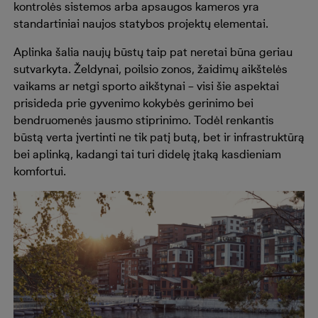
kontrolės sistemos arba apsaugos kameros yra
standartiniai naujos statybos projektų elementai.
Aplinka šalia naujų būstų taip pat neretai būna geriau
sutvarkyta. Želdynai, poilsio zonos, žaidimų aikštelės
vaikams ar netgi sporto aikštynai – visi šie aspektai
prisideda prie gyvenimo kokybės gerinimo bei
bendruomenės jausmo stiprinimo. Todėl renkantis
būstą verta įvertinti ne tik patį butą, bet ir infrastruktūrą
bei aplinką, kadangi tai turi didelę įtaką kasdieniam
komfortui.