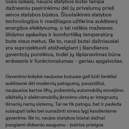
Šiais laikais, naujos statybos butai tampa
dažnesniu pasirinkimu dėl jų privalumų prieš
senos statybos būstus. Šiuolaikinės statybos
technologijos ir medžiagos užtikrina aukštesnį
energijos efektyvumą, o tai reiškia mažesnes
šildymo sąskaitas ir komfortišką temperatūrą
bute visus metus. Be to, nauji butai dažniausiai
yra suprojektuoti atsižvelgiant į šiandienos
gyventojų poreikius, todėl jų išplanavimas būna
erdvesnis ir funkcionalumas – geriau apgalvotas.
Gyvenimo kokybė naujuose butuose gali būti ženkliai
aukštesnė dėl modernių patogumų, pavyzdžiui,
naujausios kartos liftų, požeminių automobilių stovėjimo
aikštelių ir elektromobilių įkrovimo vietų ar integruotų
išmanių namų sistemų. Tai ne tik patogu, bet ir padeda
sutaupyti laiko bei sumažinti streso lygį kasdieniame
gyvenime. Be to, naujos statybos būstai dažnai
įrengiami didesniu saugumu – įvairios prieigos