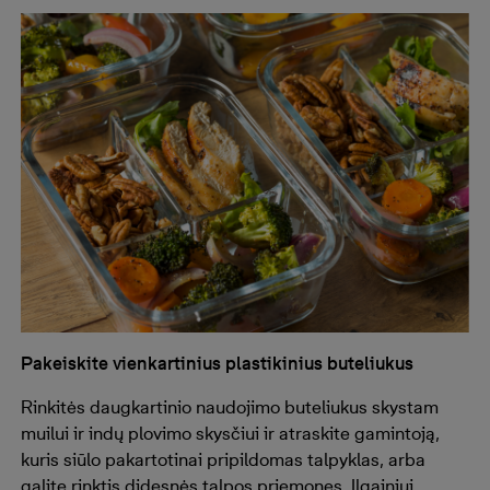
Pakeiskite vienkartinius plastikinius buteliukus
Rinkitės daugkartinio naudojimo buteliukus skystam
muilui ir indų plovimo skysčiui ir atraskite gamintoją,
kuris siūlo pakartotinai pripildomas talpyklas, arba
galite rinktis didesnės talpos priemones. Ilgainiui,