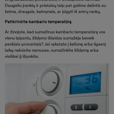
Daugeliu įrankių ir prietaisų taip pat galima dalintis su
šeima, draugais, kaimynais, ar įsigyti iš antrų rankų.
Patikrinkite kambario temperatūrą
Ar žinojote, kad sumažinus kambario temperatūrą vos
vienu laipsniu, šildymo išlaidos sumažėja beveik
penkiais procentais? Jei vykstate į kelionę arba ilgesnį
laiką nebūsite namuose, sumažinkite šildymą arba
visiškai jį išjunkite.