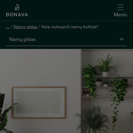
Meniu
...
/
Namų gidas
/
Kaip sutaupyti namų buityje?
Namų gidas