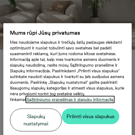
Mums rūpi Jūsų privatumas
Mes naudojame slapukus ir trečiųjų šalių paslaugas siekdami
optimizuoti ir nuolat tobulinti savo svetaines bei padėti
suasmeninti reklamą, kuri jums rodoma kitose svetainėse.
Kaip sutaupyti namų buityje?
Informaciją apie tai, kaip mes tvarkome asmens duomenis ir
slapukų naudojimą, rasite mūsų Sąžiningumo pranešime ir
Slapukų informacijoje. Pasirinkdami „Priimti visus slapukus“
sutinkate naudoti slapukus ir tvarkyti su jais susijusius asmens
Kaip sutaupyti namų
duomenis. Pasirinkę „Slapukų nustatymai“ galite pasirinkti
išsaugomų slapukų kategorijas ir atmesti visus slapukus, kurie
nėra privalomi norint jog svetainė veiktų
buityje?
tinkamai.
Sąžiningumo pranešimas ir slapukų informacija
Slapukų
Priimti visus slapukus
Mažiau yra daugiau - šio principo reikia laikytis
nustatymai
tiek vartojant maistą, tiek atliekant kasdienius