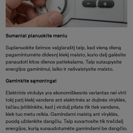
Sumaniai planuokite meniu
Suplanuokite šeimos valgiaraštį taip, kad vieną dieną
pagamintumėte didesnį kiekį maisto, kurio dalį galėsite
panaudoti kitos dienos patiekalams. Taip sutaupysite
energijos gaminimui, laiko ir nešvaistysite maisto.
Gaminkite sąmoningai
Elektrinis virdulys yra ekonomiškesnis variantas nei virti
tokį patį kiekį vandens ant elektrinės ar dujinės viryklės,
tačiau įsitikinkite, kad į virdulį pilate tik tiek vandens,
kiek tuo metu reikia. Gamindami maistą ant viryklės,
puodą uždenkite dangčiu. Taip suvartosite tik trečdalį
energijos, kurią sunaudotumėte gamindami be dangčio.