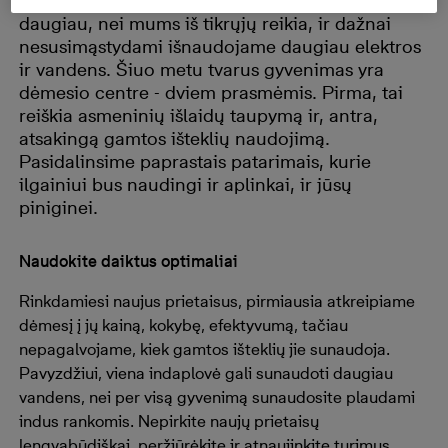
namų ruošos darbus. Esame linkę vartoti
daugiau, nei mums iš tikrųjų reikia, ir dažnai
nesusimąstydami išnaudojame daugiau elektros
ir vandens. Šiuo metu tvarus gyvenimas yra
dėmesio centre - dviem prasmėmis. Pirma, tai
reiškia asmeninių išlaidų taupymą ir, antra,
atsakingą gamtos išteklių naudojimą.
Pasidalinsime paprastais patarimais, kurie
ilgainiui bus naudingi ir aplinkai, ir jūsų
piniginei.
Naudokite daiktus optimaliai
Rinkdamiesi naujus prietaisus, pirmiausia atkreipiame
dėmesį į jų kainą, kokybę, efektyvumą, tačiau
nepagalvojame, kiek gamtos išteklių jie sunaudoja.
Pavyzdžiui, viena indaplovė gali sunaudoti daugiau
vandens, nei per visą gyvenimą sunaudosite plaudami
indus rankomis. Nepirkite naujų prietaisų
lengvabūdiškai, peržiūrėkite ir atnaujinkite turimus.