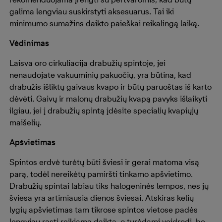
galima lengviau suskirstyti aksesuarus. Tai iki
minimumo sumažins daikto paieškai reikalingą laiką.
Vėdinimas
Laisva oro cirkuliacija drabužių spintoje, jei
nenaudojate vakuuminių pakuočių, yra būtina, kad
drabužis išliktų gaivaus kvapo ir būtų paruoštas iš karto
dėvėti. Gaivų ir malonų drabužių kvapą pavyks išlaikyti
ilgiau, jei į drabužių spintą įdėsite specialių kvapiųjų
maišelių.
Apšvietimas
Spintos erdvė turėtų būti šviesi ir gerai matoma visą
parą, todėl nereikėtų pamiršti tinkamo apšvietimo.
Drabužių spintai labiau tiks halogeninės lempos, nes jų
šviesa yra artimiausia dienos šviesai. Atskiras kelių
lygių apšvietimas tam tikrose spintos vietose padės
lengviau rasti reikiamą daiktą, o turėdami veidrodį, be