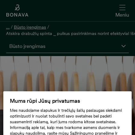
Meniu
...
/
Būsto įrengimas
/
Atskira drabužių spinta ⎯ puikus pasirinkimas norint efektyviai 
Būsto įrengimas
Mums rūpi Jūsų privatumas
Mes naudojame slapukus ir trečiųjų šalių paslaugas siekdami
optimizuoti ir nuolat tobulinti savo svetaines bei padėti
suasmeninti reklamą, kuri jums rodoma kitose svetainėse.
Informaciją apie tai, kaip mes tvarkome asmens duomenis ir
slapukų naudojimą, rasite mūsų Sąžiningumo pranešime ir