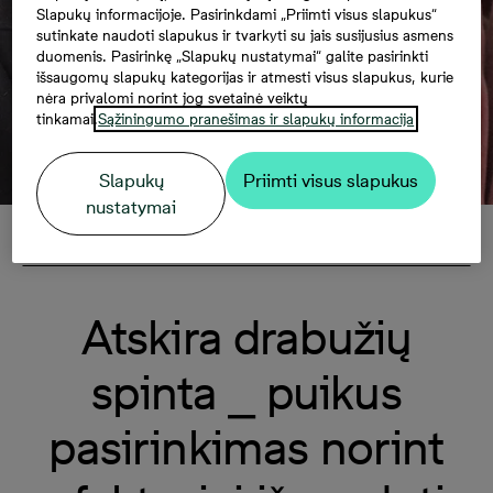
Slapukų informacijoje. Pasirinkdami „Priimti visus slapukus“
sutinkate naudoti slapukus ir tvarkyti su jais susijusius asmens
duomenis. Pasirinkę „Slapukų nustatymai“ galite pasirinkti
išsaugomų slapukų kategorijas ir atmesti visus slapukus, kurie
nėra privalomi norint jog svetainė veiktų
tinkamai.
Sąžiningumo pranešimas ir slapukų informacija
Slapukų
Priimti visus slapukus
nustatymai
Pasirinkti
Atskira drabužių
spinta ⎯ puikus
pasirinkimas norint