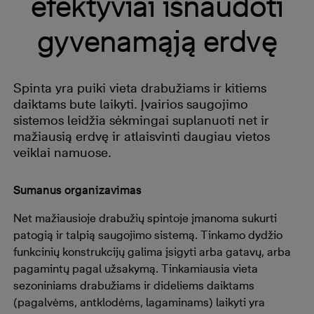
efektyviai išnaudoti
gyvenamąją erdvę
Spinta yra puiki vieta drabužiams ir kitiems
daiktams bute laikyti. Įvairios saugojimo
sistemos leidžia sėkmingai suplanuoti net ir
mažiausią erdvę ir atlaisvinti daugiau vietos
veiklai namuose.
Sumanus organizavimas
Net mažiausioje drabužių spintoje įmanoma sukurti
patogią ir talpią saugojimo sistemą. Tinkamo dydžio
funkcinių konstrukcijų galima įsigyti arba gatavų, arba
pagamintų pagal užsakymą. Tinkamiausia vieta
sezoniniams drabužiams ir dideliems daiktams
(pagalvėms, antklodėms, lagaminams) laikyti yra