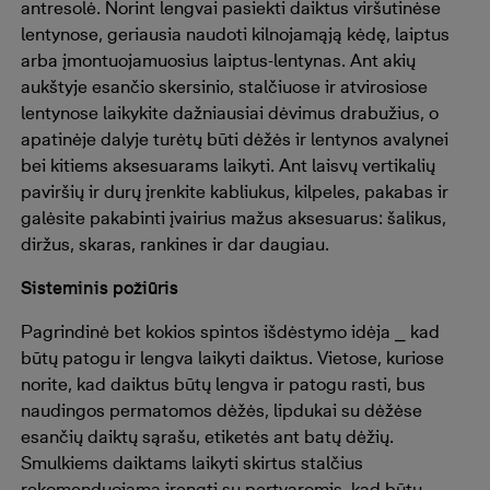
antresolė. Norint lengvai pasiekti daiktus viršutinėse
lentynose, geriausia naudoti kilnojamąją kėdę, laiptus
arba įmontuojamuosius laiptus-lentynas. Ant akių
aukštyje esančio skersinio, stalčiuose ir atvirosiose
lentynose laikykite dažniausiai dėvimus drabužius, o
apatinėje dalyje turėtų būti dėžės ir lentynos avalynei
bei kitiems aksesuarams laikyti. Ant laisvų vertikalių
paviršių ir durų įrenkite kabliukus, kilpeles, pakabas ir
galėsite pakabinti įvairius mažus aksesuarus: šalikus,
diržus, skaras, rankines ir dar daugiau.
Sisteminis požiūris
Pagrindinė bet kokios spintos išdėstymo idėja ⎯ kad
būtų patogu ir lengva laikyti daiktus. Vietose, kuriose
norite, kad daiktus būtų lengva ir patogu rasti, bus
naudingos permatomos dėžės, lipdukai su dėžėse
esančių daiktų sąrašu, etiketės ant batų dėžių.
Smulkiems daiktams laikyti skirtus stalčius
rekomenduojama įrengti su pertvaromis, kad būtų